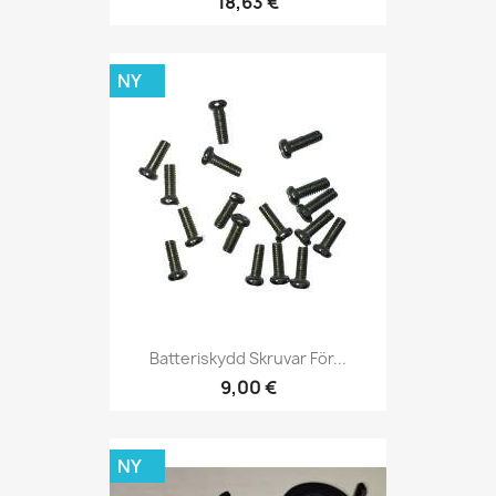
18,63 €
NY
Batteriskydd Skruvar För...
9,00 €
NY