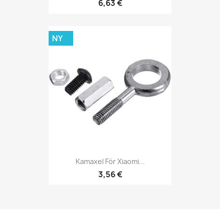
6,63 €
NY
Kamaxel För Xiaomi...
3,56 €