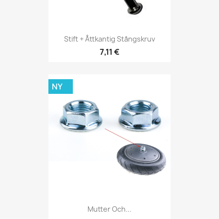
Stift + Åttkantig Stångskruv
7,11 €
NY
Mutter Och...