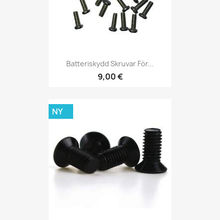
Batteriskydd Skruvar För...
9,00 €
NY