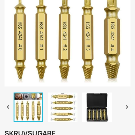


SKRUVSUGARE