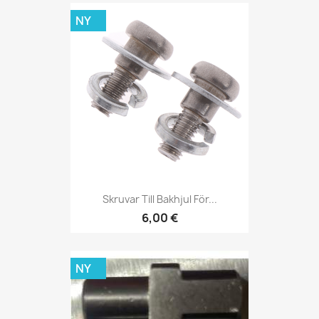
NY
Skruvar Till Bakhjul För...
6,00 €
NY