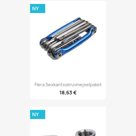
NY
Flera Sexkantsskruvmejselpaket
18,63 €
NY