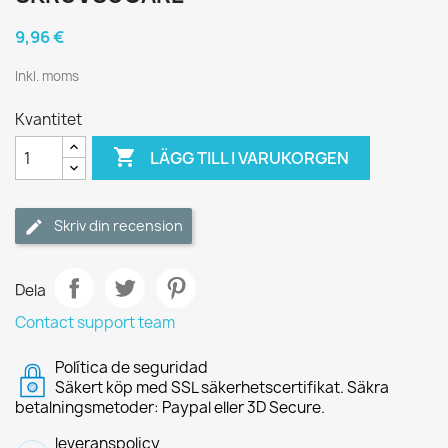
9,96 €
Inkl. moms
Kvantitet

LÄGG TILL I VARUKORGEN
Skriv din recension
Dela
Contact support team
Política de seguridad
Säkert köp med SSL säkerhetscertifikat. Säkra
betalningsmetoder: Paypal eller 3D Secure.
leveranspolicy