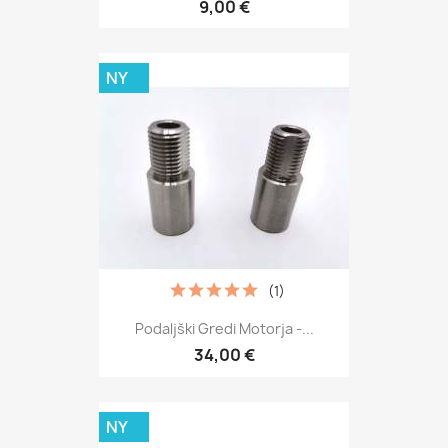
9,00 €
NY
(1)
Podaljški Gredi Motorja -...
34,00 €
NY