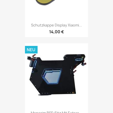
Schutzkappe Display Xiaomi...
14,00 €
NEU
Monorim BSF-Sitz Mit Extras...