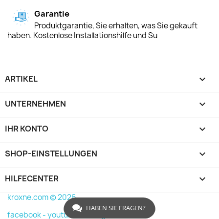
Garantie
Produktgarantie, Sie erhalten, was Sie gekauft
haben. Kostenlose Installationshilfe und Su
ARTIKEL

UNTERNEHMEN

IHR KONTO

SHOP-EINSTELLUNGEN
keyboard_arrow_down
HILFECENTER

kroxne.com © 2026
HABEN SIE FRAGEN?
facebook -
youtube -
instagram