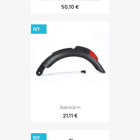
50,10 €
NY
Bakskärm
21,11 €
NY