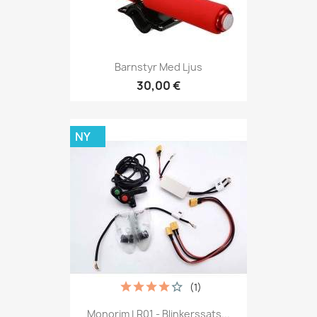
Barnstyr Med Ljus
30,00 €
NY
(1)
Monorim LR01 - Blinkerssats...