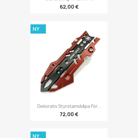
62,00 €
NY
Dekorativ Styrstamskåpa För...
72,00 €
NY