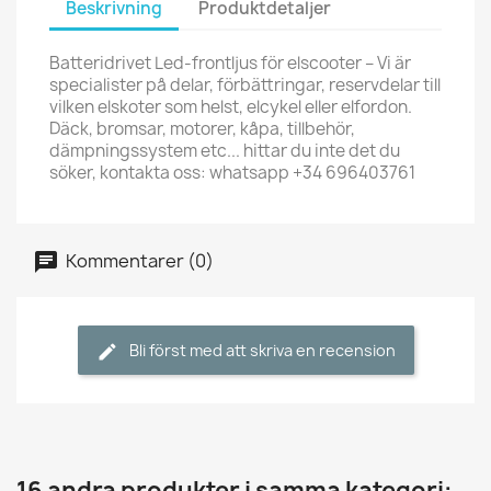
Beskrivning
Produktdetaljer
Batteridrivet Led-frontljus för elscooter – Vi är
specialister på delar, förbättringar, reservdelar till
vilken elskoter som helst, elcykel eller elfordon.
Däck, bromsar, motorer, kåpa, tillbehör,
dämpningssystem etc... hittar du inte det du
söker, kontakta oss: whatsapp +34 696403761
Kommentarer (0)
Bli först med att skriva en recension
16 andra produkter i samma kategori: