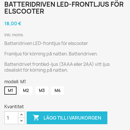
BATTERIDRIVEN LED-FRONTLJUS FÖR
ELSCOOTER
18,00 €
Inkl. moms
Batteridriven LED-frontljus för elscooter
Framljus för körning på natten. Batteridriven.
Batteridrivet frontled-ljus (3AAA eller 2AA) vitt ljus
idealiskt för körning på natten.
modell: M1
M1
M2
M3
M4
Kvantitet

LÄGG TILL I VARUKORGEN