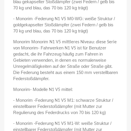
blau gekapselter Stoßdämpfer (zwei Federn / gelb bis
70 kg und blau, das 70 bis 120 kg trägt)
- Monorim -Federung
M0-WG: weiße Struktur /
N1 V5
goldgekapselter Stoßdämpfer (zwei Federn / gelb bis
70 kg und blau, das 70 bis 120 kg trägt)
Monorim Monorim
N1 V5 mittleres Niveau: diese Serie
Monorim- Fahrwerken
ist für Benutzer
von
N1 V5
gedacht, die ihr Fahrzeug häufig zum Fahren in
Gebieten verwenden, in denen es normalerweise
Unregelmäßigkeiten auf der Straße oder Straße gibt.
Die Federung besteht aus einem 150 mm verstellbaren
Federstoßdämpfer.
Monorim- Modelle
mittel:
N1 V5
- Monorim -Federung
M1: schwarze Struktur /
N1 V5
einstellbarer Federstoßdämpfer (mit Mutter zur
Regulierung des Federdrucks von 70 bis 120 kg)
- Monorim -Federung
M1-W: weiße Struktur /
N1 V5
einstellbarer Federstoßdämpfer (mit Mutter zur