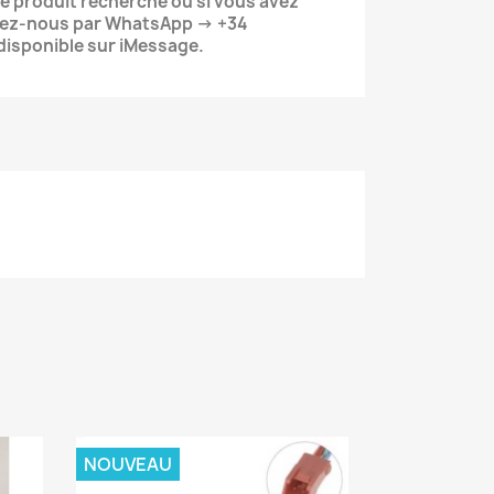
le produit recherché ou si vous avez
tez-nous par WhatsApp → +34
isponible sur iMessage.
NOUVEAU