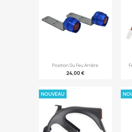
Aperçu rapide

Position Du Feu Arrière
F
24,00 €
NOUVEAU
NO