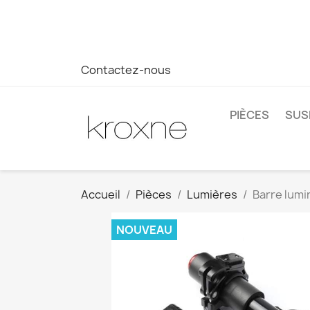
Si vous n'avez pas trouvé le produit que vous recherchez o
réponse plus rapide à vos questions --> WhatsApp +34 69
Contactez-nous
PIÈCES
SUS
Accueil
Pièces
Lumières
Barre lumi
NOUVEAU