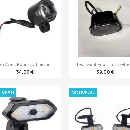
Aperçu rapide
Aperçu rapide


eu Avant Pour Trottinette...
Feu Avant Pour Trottinette.
34,00 €
59,00 €
UVEAU
NOUVEAU