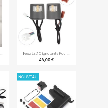
Aperçu rapide

..
Feux LED Clignotants Pour...
48,00 €
NOUVEAU