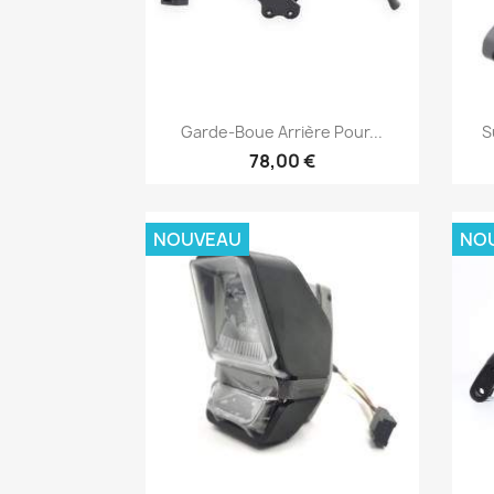
Aperçu rapide

Garde-Boue Arrière Pour...
S
78,00 €
NOUVEAU
NO