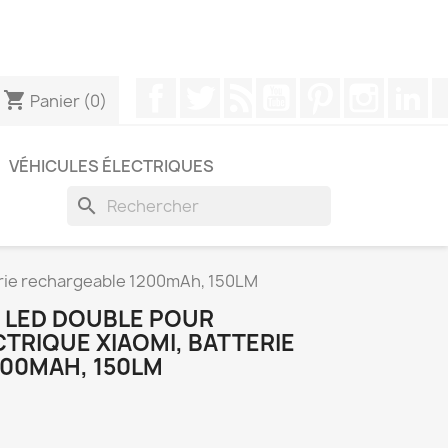
pouvez nous contacter via WhatsApp pour obtenir une
Facebook
Twitter
Rss
YouTube
Pinterest
Instagr
Li
shopping_cart
Panier
(0)
VÉHICULES ÉLECTRIQUES
search
terie rechargeable 1200mAh, 150LM
 LED DOUBLE POUR
TRIQUE XIAOMI, BATTERIE
00MAH, 150LM