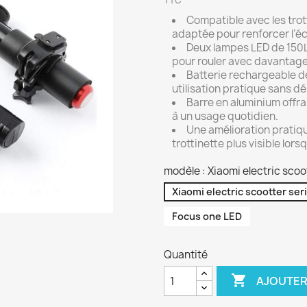
TTC
Compatible avec les trot
adaptée pour renforcer l’éc
Deux lampes LED de 150
pour rouler avec davantage
Batterie rechargeable 
utilisation pratique sans d
Barre en aluminium offra
à un usage quotidien.
Une amélioration pratique
trottinette plus visible lors
modèle : Xiaomi electric scoo
Xiaomi electric scootter ser
Focus one LED
Quantité

AJOUTER