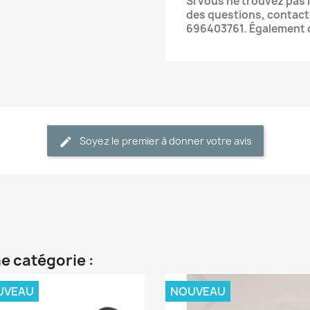
Si vous ne trouvez pas 
des questions, contac
696403761. Également d
Soyez le premier à donner votre avis
e catégorie :
UVEAU
NOUVEAU