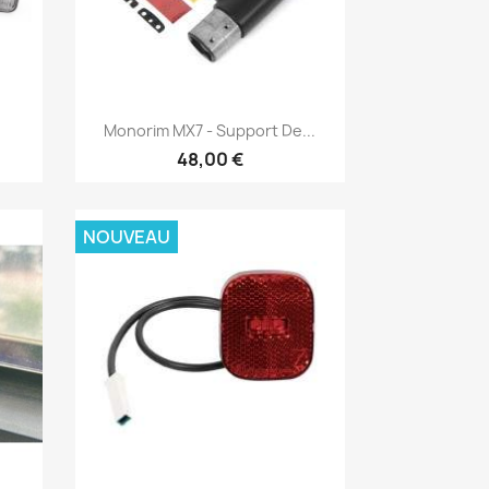
Aperçu rapide

Monorim MX7 - Support De...
48,00 €
NOUVEAU