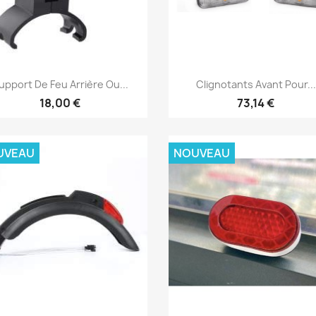
Aperçu rapide
Aperçu rapide


upport De Feu Arrière Ou...
Clignotants Avant Pour...
18,00 €
73,14 €
UVEAU
NOUVEAU