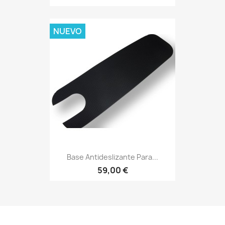
NUEVO
Base Antideslizante Para...
59,00 €