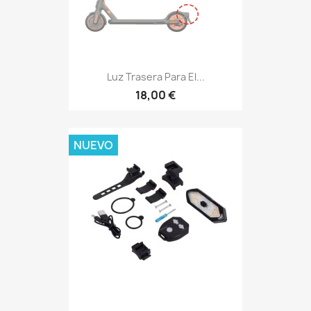
Luz Trasera Para El...
18,00 €
NUEVO