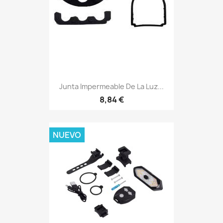
Junta Impermeable De La Luz...
8,84 €
NUEVO