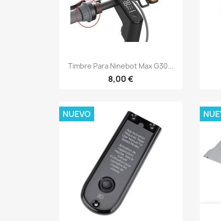
Vista rápida

Timbre Para Ninebot Max G30...
8,00 €
NUEVO
NUE