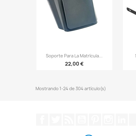
Vista rápida

Soporte Para La Matrícula...
22,00 €
Mostrando 1-24 de 304 artículo(s)
Facebook
Twitter
Rss
YouTube
Pinterest
Instagra
Lin