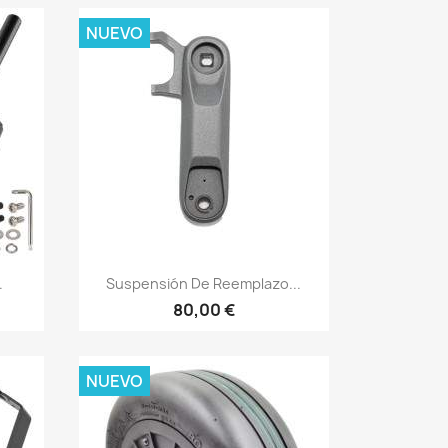
NUEVO
Vista rápida

.
Suspensión De Reemplazo...
80,00 €
NUEVO