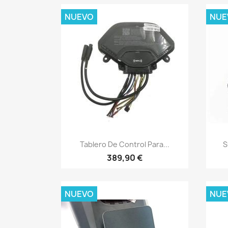
NUEVO
NUE
Vista rápida

Tablero De Control Para...
S
389,90 €
NUEVO
NUE