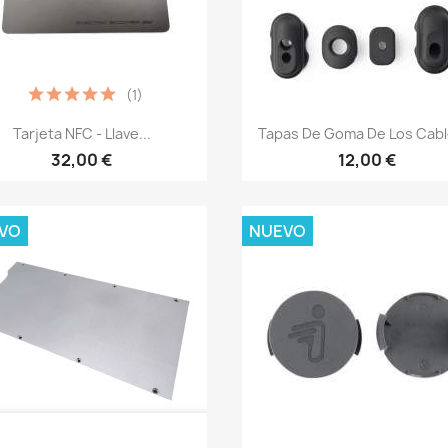
(1)
Vista rápida
Vista rápida


Tarjeta NFC - Llave...
Tapas De Goma De Los Cable
32,00 €
12,00 €
VO
NUEVO