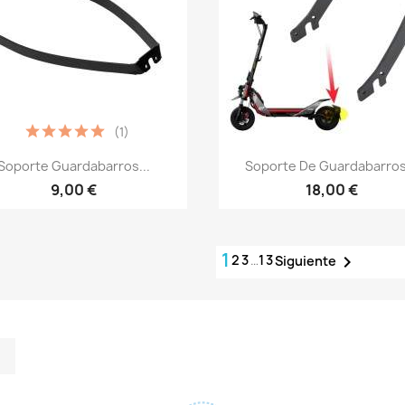
(1)
Vista rápida
Vista rápida


Soporte Guardabarros...
Soporte De Guardabarros.
9,00 €
18,00 €
1
2
3
…
13

Siguiente
m
kedIn
TikTok