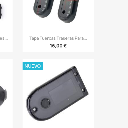
Vista rápida

s...
Tapa Tuercas Traseras Para...
16,00 €
NUEVO