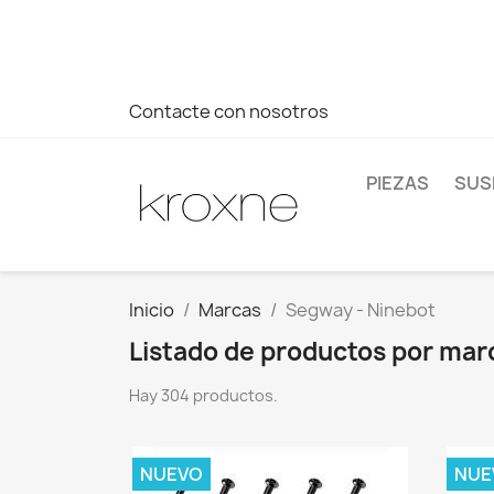
Si no has encontrado el producto que buscas o tienes dud
más rápida a tus consultas --> Whatsapp +34 696403761
Contacte con nosotros
PIEZAS
SUS
Inicio
Marcas
Segway - Ninebot
Listado de productos por mar
Hay 304 productos.
NUEVO
NUE