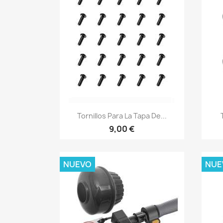
Vista rápida

Tornillos Para La Tapa De...
9,00 €
NUEVO
NUE