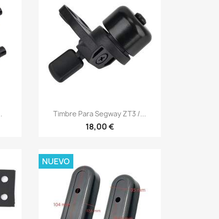
Vista rápida

.
Timbre Para Segway ZT3 /...
18,00 €
NUEVO