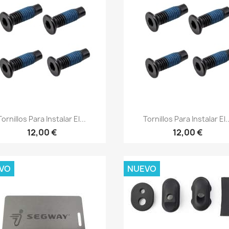
Vista rápida
Vista rápida


Tornillos Para Instalar El...
Tornillos Para Instalar El..
12,00 €
12,00 €
VO
NUEVO