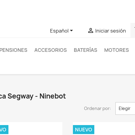
as sobre un producto en concreto tú puedes contactar con nos
s


Español
Iniciar sesión
PENSIONES
ACCESORIOS
BATERÍAS
MOTORES
ca Segway - Ninebot
Ordenar por:
Elegir
VO
NUEVO