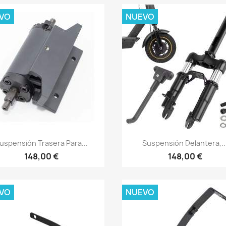
VO
NUEVO
Vista rápida
Vista rápida


uspensión Trasera Para...
Suspensión Delantera,..
148,00 €
148,00 €
VO
NUEVO