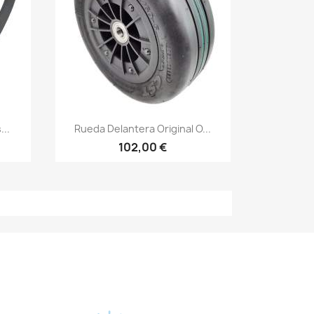
Vista rápida

..
Rueda Delantera Original O...
102,00 €