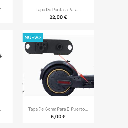
Vista rápida

..
Tapa De Pantalla Para...
22,00 €
NUEVO
Vista rápida

.
Tapa De Goma Para El Puerto...
6,00 €