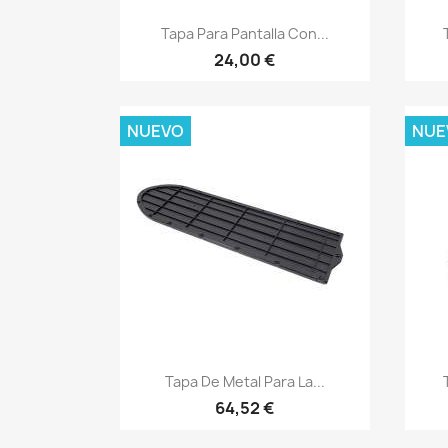
Vista rápida

Tapa Para Pantalla Con...
24,00 €
NUEVO
NUE
Vista rápida

Tapa De Metal Para La...
64,52 €