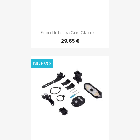
Foco Linterna Con Claxon...
29,65 €
NUEVO