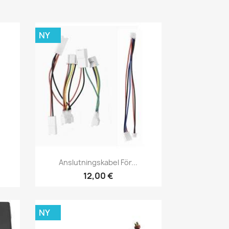
NY
Snabbvy

.
Anslutningskabel För...
12,00 €
NY