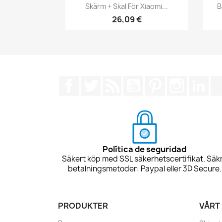
Snabbvy

Skärm + Skal För Xiaomi...
B
26,09 €
Facebook
Twitter
RSS
YouTube
Pinterest
Instagra
Lin
Política de seguridad
Säkert köp med SSL säkerhetscertifikat. Säk
betalningsmetoder: Paypal eller 3D Secure.
PRODUKTER
VÅRT