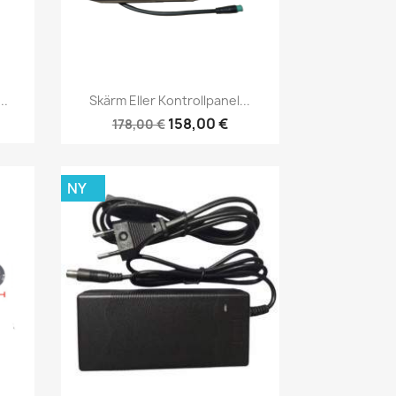
Snabbvy

..
Skärm Eller Kontrollpanel...
158,00 €
178,00 €
NY