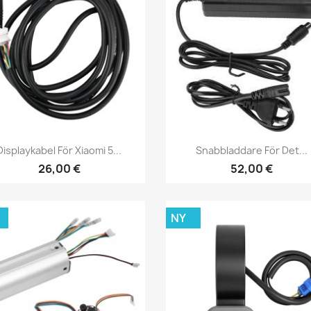
Snabbvy
Snabbvy


Displaykabel För Xiaomi 5...
Snabbladdare För Det...
26,00 €
52,00 €
NY