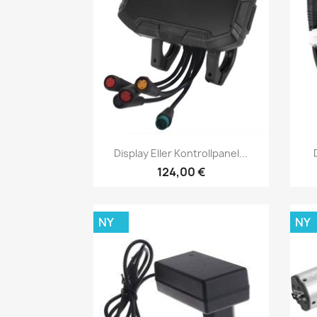
Snabbvy

Display Eller Kontrollpanel...
124,00 €
NY
NY