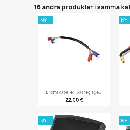
16 andra produkter i samma ka
NY
NY
Snabbvy

Bromskabel-R, Gasreglage...
22,00 €
NY
NY