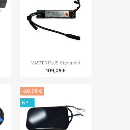
Snabbvy

MASTER PLUS-Styrenhet
109,09 €
-20,00 €
NY