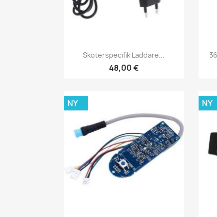
Snabbvy

Skoterspecifik Laddare...
36
48,00 €
NY
NY