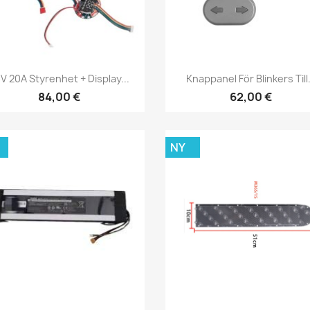
Snabbvy
Snabbvy


V 20A Styrenhet + Display...
Knappanel För Blinkers Till.
84,00 €
62,00 €
NY