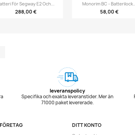
Snabbvy
Snabbvy


atteri För Segway E2 Och...
Monorim BC - Batterilock..
288,00 €
58,00 €
m
kedIn
TikTok
leveranspolicy
ra
Specifika och exakta leveranstider. Mer än
71000 paket levererade.
 FÖRETAG
DITT KONTO