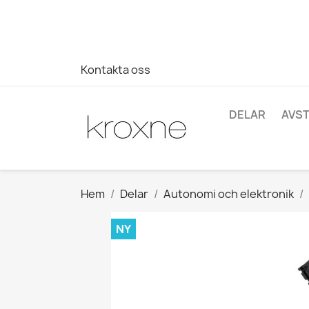
Om du inte har hittat produkten du letar efter eller har fr
696403761
Kontakta oss
DELAR
AVS
Hem
Delar
Autonomi och elektronik
NY