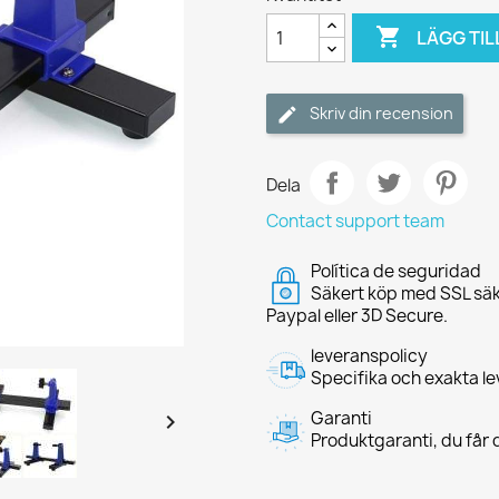

LÄGG TIL
Skriv din recension
Dela
Contact support team
Política de seguridad
Säkert köp med SSL säk
Paypal eller 3D Secure.
leveranspolicy
Specifika och exakta le
Garanti

Produktgaranti, du får d