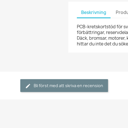
Beskrivning
Produ
PCB-kretskortstöd för sve
förbättringar, reservdelar 
Däck, bromsar, motorer, 
hittar du inte det du sö
Bli först med att skriva en recension