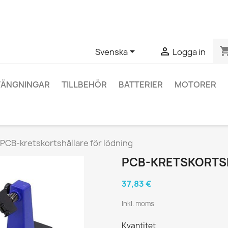
ågor om en specifik produkt kan du kontakta oss via WhatsApp fö
shopping_


Svenska
Logga in
TÄNGNINGAR
TILLBEHÖR
BATTERIER
MOTORER
PCB-kretskortshållare för lödning
PCB-KRETSKORTS
37,83 €
Inkl. moms
Kvantitet