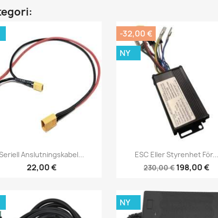
tegori:
-32,00 €
NY
Snabbvy
Snabbvy


Seriell Anslutningskabel...
ESC Eller Styrenhet För..
22,00 €
198,00 €
230,00 €
NY