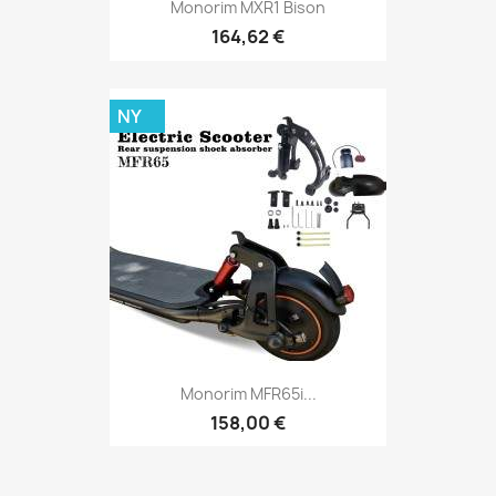
Monorim MXR1 Bison
164,62 €
NY
Monorim MFR65i...
158,00 €