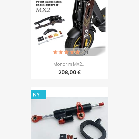
(1)
Monorim MX2...
208,00 €
NY