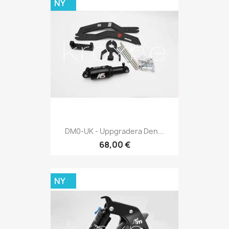
NY
DM0-UK - Uppgradera Den...
68,00 €
NY