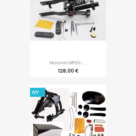
Monorim MF65i -...
128,00 €
NY