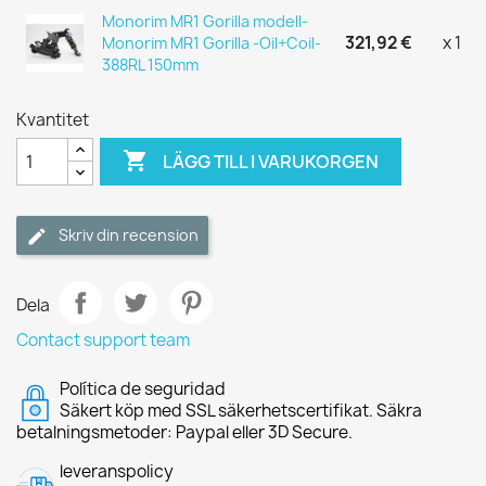
Monorim MR1 Gorilla modell-
321,92 €
x 1
Monorim MR1 Gorilla -Oil+Coil-
388RL 150mm
Kvantitet

LÄGG TILL I VARUKORGEN
Skriv din recension
Dela
Contact support team
Política de seguridad
Säkert köp med SSL säkerhetscertifikat. Säkra
betalningsmetoder: Paypal eller 3D Secure.
leveranspolicy