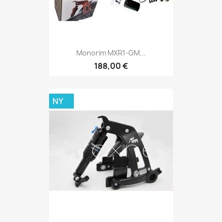
Monorim MXR1-GM...
188,00 €
NY