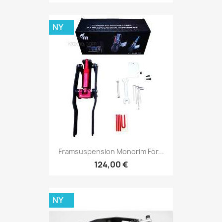
NY
Framsuspension Monorim För...
124,00 €
NY