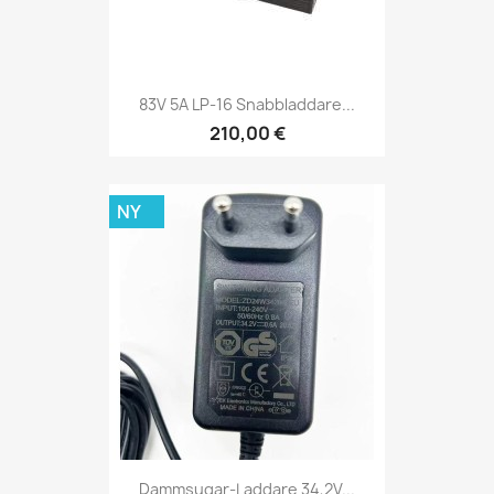
83V 5A LP-16 Snabbladdare...
210,00 €
NY
Dammsugar-Laddare 34,2V...