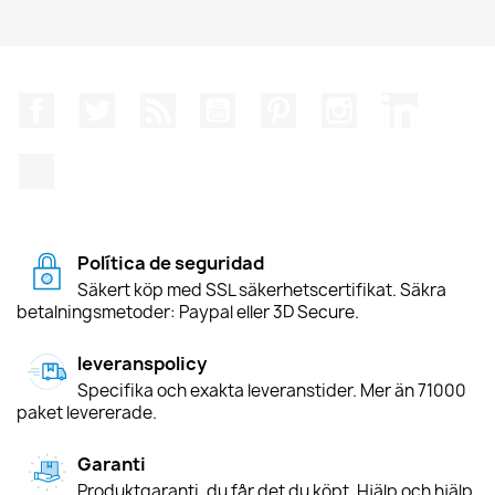
Facebook
Twitter
RSS
YouTube
Pinterest
Instagram
LinkedIn
TikTok
Política de seguridad
Säkert köp med SSL säkerhetscertifikat. Säkra
betalningsmetoder: Paypal eller 3D Secure.
leveranspolicy
Specifika och exakta leveranstider. Mer än 71000
paket levererade.
Garanti
Produktgaranti, du får det du köpt. Hjälp och hjälp