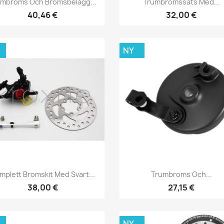
umbroms Och Bromsbelägg...
Trumbromssats Med...
40,46 €
32,00 €
NY
Snabbvy
Snabbvy


mplett Bromskit Med Svart...
Trumbroms Och...
38,00 €
27,15 €
NY