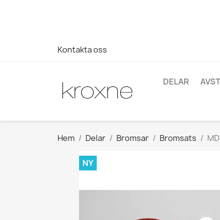
Om du inte har hittat produkten du letar efter eller har fr
696403761
Kontakta oss
DELAR
AVS
Hem
Delar
Bromsar
Bromsats
MD-
NY