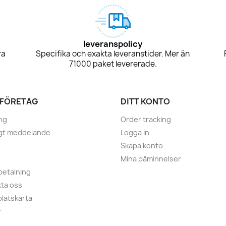
leveranspolicy
ra
Specifika och exakta leveranstider. Mer än
71000 paket levererade.
 FÖRETAG
DITT KONTO
ng
Order tracking
igt meddelande
Logga in
Skapa konto
Mina påminnelser
betalning
ta oss
latskarta
r