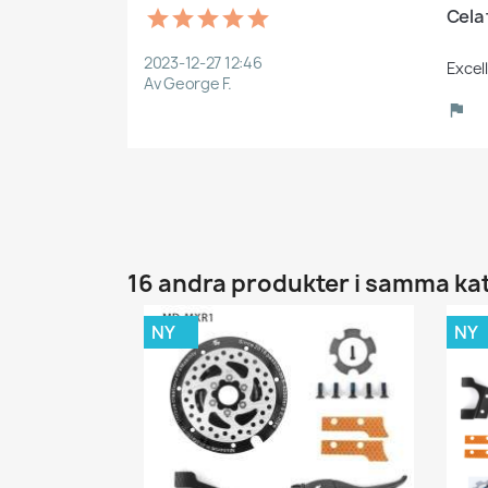
Cela
2023-12-27 12:46
Excel
Av George F.
16 andra produkter i samma ka
NY
NY