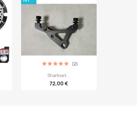
(2)
Snabbvy

Sharkset...
72,00 €