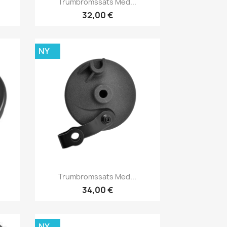
Trumbromssats Med...
32,00 €
NY
Snabbvy

Trumbromssats Med...
34,00 €
NY