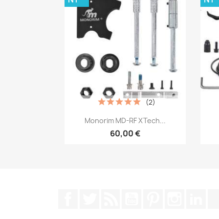
(2)
Snabbvy

Monorim MD-RF XTech...
60,00 €
Facebook
Twitter
RSS
YouTube
Pinterest
Instagra
Lin