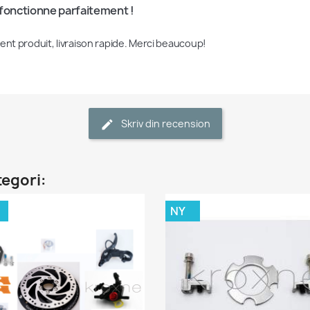
 fonctionne parfaitement !
lent produit, livraison rapide. Merci beaucoup!
Skriv din recension
tegori:
NY