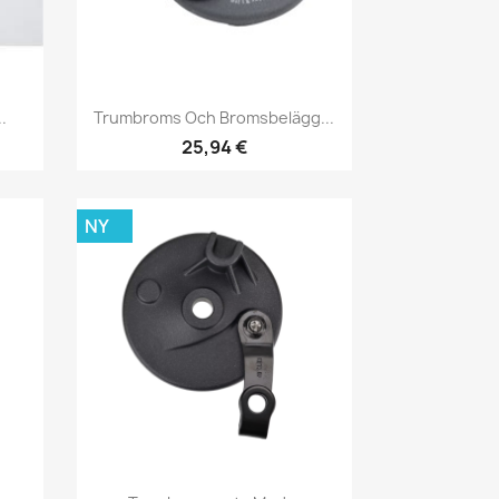
Snabbvy

.
Trumbroms Och Bromsbelägg...
25,94 €
NY
Snabbvy
