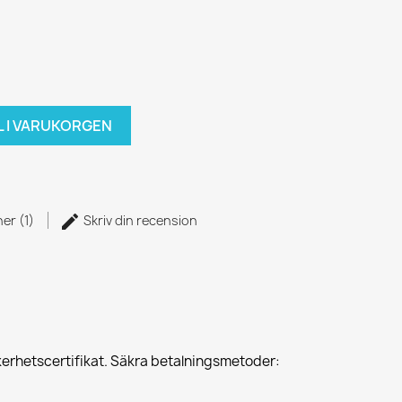
L I VARUKORGEN
er (1)
Skriv din recension
erhetscertifikat. Säkra betalningsmetoder: