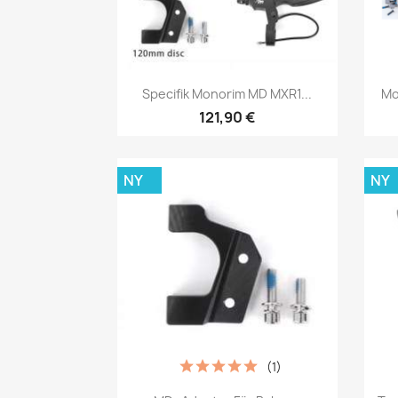
Snabbvy

Specifik Monorim MD MXR1...
Mo
121,90 €
NY
NY
(1)
Snabbvy
