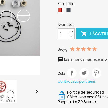
Färg: Röd
Svart
Röd
Kvantitet

LÄGG TIL
Betyg
Läs användarnas recension
Dela
Contact support team

Política de seguridad
Säkert köp med SSL säk
Paypal eller 3D Secure.