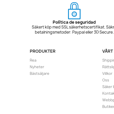
Política de seguridad
Säkert köp med SSL säkerhetscertifikat. Säk
betalningsmetoder: Paypal eller 3D Secure.
PRODUKTER
VÅRT
Rea
Shippi
Nyheter
Rättsl
Bästsäljare
Villkor
Oss
Säker 
Kontak
Webbp
Butike