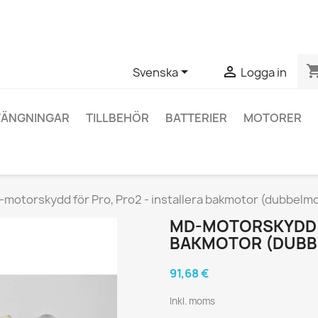
ågor om en specifik produkt kan du kontakta oss via WhatsApp fö
shopping_


Svenska
Logga in
TÄNGNINGAR
TILLBEHÖR
BATTERIER
MOTORER
motorskydd för Pro, Pro2 - installera bakmotor (dubbelm
MD-MOTORSKYDD F
BAKMOTOR (DUB
91,68 €
Inkl. moms