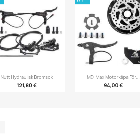
Snabbvy
Snabbvy


Nutt Hydraulisk Bromsok
MD-Max Motorkåpa För...
121,80 €
94,00 €
m
kedIn
TikTok