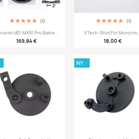
(1)
(1)
Snabbvy
Snabbvy


norim MD-MXR1 Pro Bakre...
XTech-Stöd För Monorim..
169,84 €
18,00 €
NY
Snabbvy
Snabbvy

