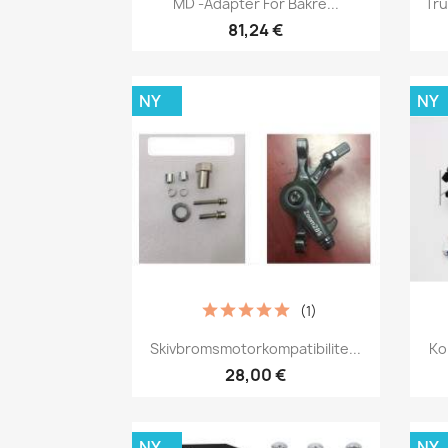
MD -adapter För Bakre...
Tr
81,24 €
NY
NY
(1)
Snabbvy

Skivbromsmotorkompatibilite...
Ko
28,00 €
NY
NY