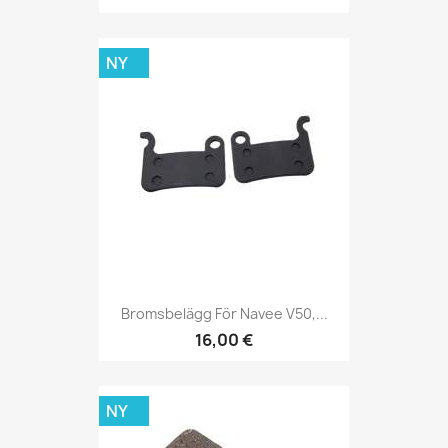
NY
Bromsbelägg För Navee V50,...
16,00 €
NY