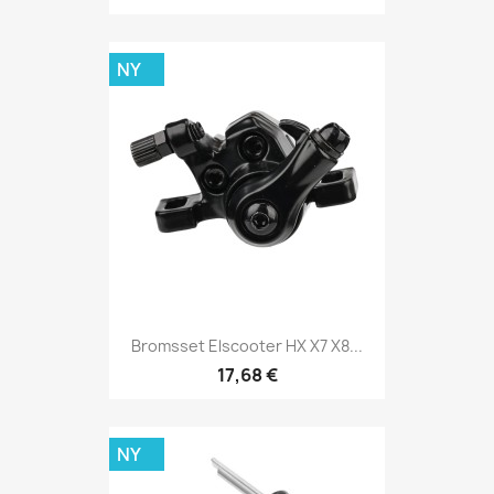
NY
Bromsset Elscooter HX X7 X8...
17,68 €
NY