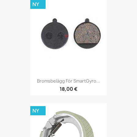
NY
Bromsbelägg För SmartGyro...
18,00 €
NY