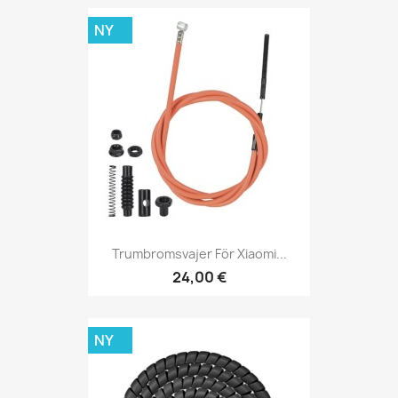
NY
Trumbromsvajer För Xiaomi...
24,00 €
NY