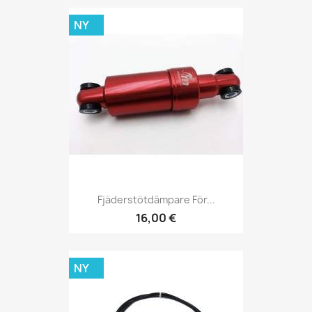
NY
Fjäderstötdämpare För...
16,00 €
NY