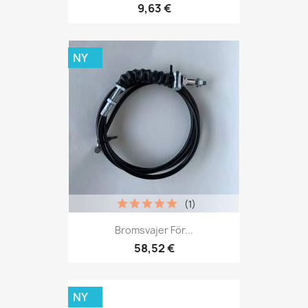
9,63 €
NY
(1)
Bromsvajer För...
58,52 €
NY