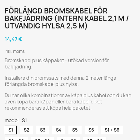
FÖRLÄNGD BROMSKABEL FÖR
BAKFJÄDRING (INTERN KABEL 2,1 M /
UTVÄNDIG HYLSA 2,5 M)
14,47 €
Inkl. moms
Bromskabel plus kåppaket - utökad version för
bakfjädring.
Installera din bromssats med denna 2 meter långa
förlängda bromskabel plus hylsa.
Du har olika kombinationer av kåpa plus kabel och du kan
även köpa bara kåpan eller bara kabeln. Det
rekommenderas att köpa hela paketet.
modell: S1
S1
S2
S3
S4
S5
S6
S1 + S6