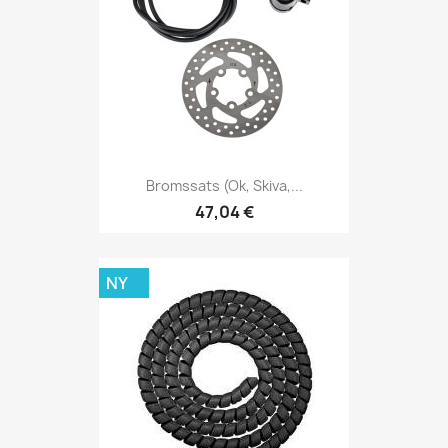
Bromssats (ok, Skiva,...
47,04 €
NY