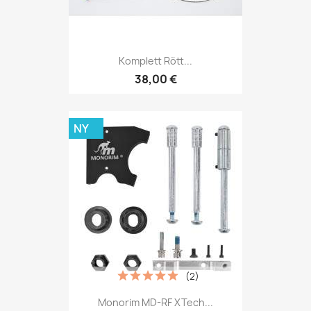
Komplett Rött...
38,00 €
NY
(2)
Monorim MD-RF XTech...