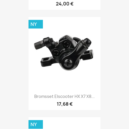
24,00 €
NY
Bromsset Elscooter HX X7 X8...
17,68 €
NY