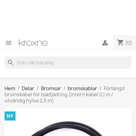
Om du inte har hittat produkten du letar efter eller har
frågor om en specifik produkt kan du kontakta oss via
WhatsApp för att få ett snabbare svar på dina frågor -->
WhatsApp +34 696403761
shopping_cart


(0)
search
Hem
Delar
Bromsar
bromskablar
Förlängd
bromskabel för bakfjädring (intern kabel 2,1 m /
utvändig hylsa 2,5 m)
NY