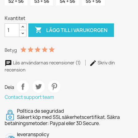
S2 + S6
S3 + S6
S4 + S6
S5 + S6
Kvantitet

LÄGG TILL I VARUKORGEN
Betyg
Läs användarnas recensioner (1)
Skriv din
recension
Dela
Contact support team
Política de seguridad
Säkert köp med SSL säkerhetscertifikat. Säkra
betalningsmetoder: Paypal eller 3D Secure.
leveranspolicy