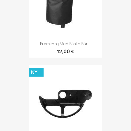
Framkorg Med Fäste För...
12,00 €
NY