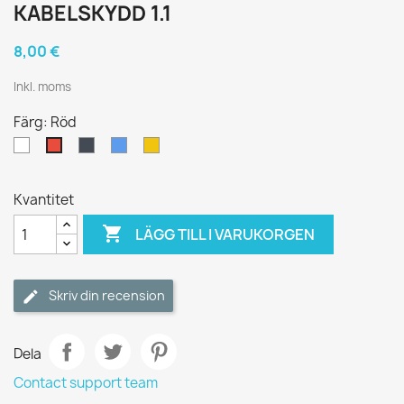
KABELSKYDD 1.1
8,00 €
Inkl. moms
Färg: Röd
Vit
Svart
Blå
Gul
Röd
Kvantitet

LÄGG TILL I VARUKORGEN
Skriv din recension
Dela
Contact support team