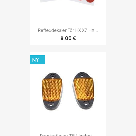
Reflexdekaler För HX X7, HX...
8,00 €
NY
Frontreflexer Till Ninebot...