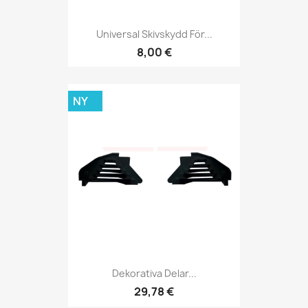
Universal Skivskydd För...
8,00 €
NY
Dekorativa Delar...
29,78 €