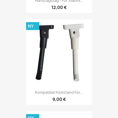
Handtagstag - För Xiaomi...
12,00 €
NY
Kompatibel Kickstand För...
9,00 €
NY