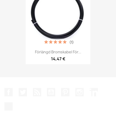
(1)
Förlängd Bromskabel För...
14,47 €
Facebook
Twitter
RSS
YouTube
Pinterest
Instagram
LinkedIn
TikTok