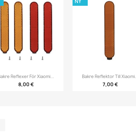
NY
Snabbvy
Snabbvy


akre Reflexer För Xiaomi...
Bakre Reflektor Till Xiaomi.
8,00 €
7,00 €
m
kedIn
TikTok