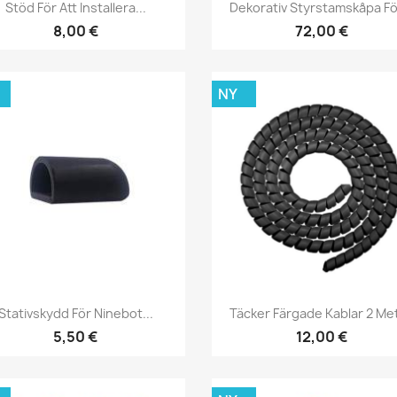
Snabbvy
Snabbvy


Stöd För Att Installera...
Dekorativ Styrstamskåpa För
8,00 €
72,00 €
NY
Snabbvy
Snabbvy


Stativskydd För Ninebot...
Täcker Färgade Kablar 2 Me
5,50 €
12,00 €