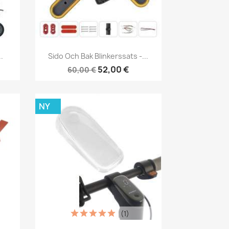
Snabbvy

.
Sido Och Bak Blinkerssats -...
52,00 €
60,00 €
NY
(1)