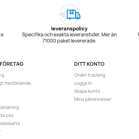
leveranspolicy
ra
Specifika och exakta leveranstider. Mer än
71000 paket levererade.
 FÖRETAG
DITT KONTO
ng
Order tracking
igt meddelande
Logga in
Skapa konto
Mina påminnelser
betalning
ta oss
latskarta
r