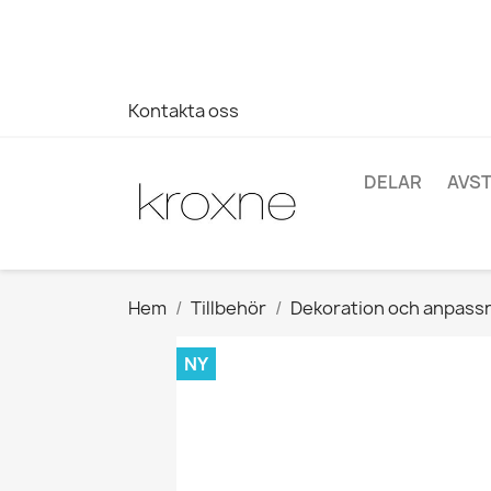
Om du inte har hittat produkten du letar efter eller har fr
696403761
Kontakta oss
DELAR
AVS
Hem
Tillbehör
Dekoration och anpass
NY