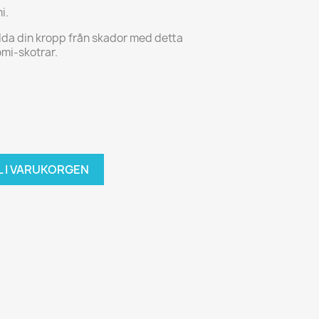
i.
dda din kropp från skador med detta
omi-skotrar.
L I VARUKORGEN