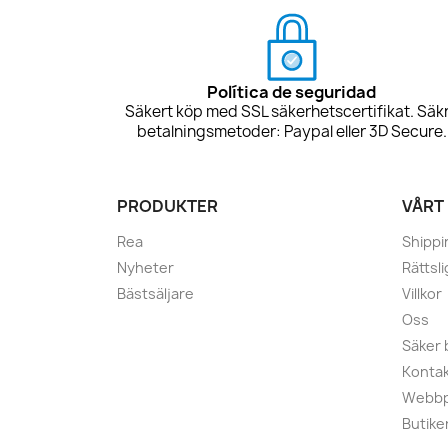
Política de seguridad
Säkert köp med SSL säkerhetscertifikat. Säk
betalningsmetoder: Paypal eller 3D Secure.
PRODUKTER
VÅRT
Rea
Shippi
Nyheter
Rättsl
Bästsäljare
Villkor
Oss
Säker 
Kontak
Webbp
Butike