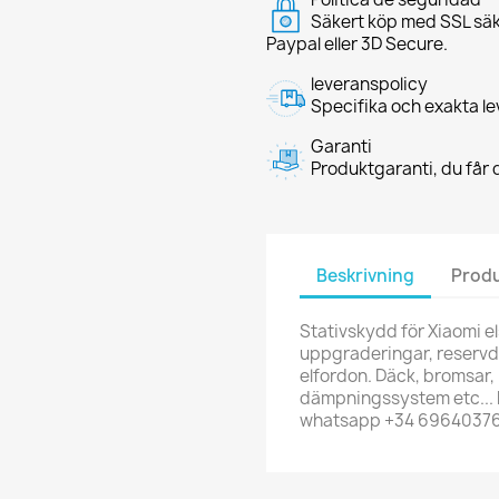
Säkert köp med SSL säk
Paypal eller 3D Secure.
leveranspolicy
Specifika och exakta le
Garanti
Produktgaranti, du får d
Beskrivning
Produ
Stativskydd för Xiaomi els
uppgraderingar, reservdelar
elfordon. Däck, bromsar, 
dämpningssystem etc... h
whatsapp +34 6964037