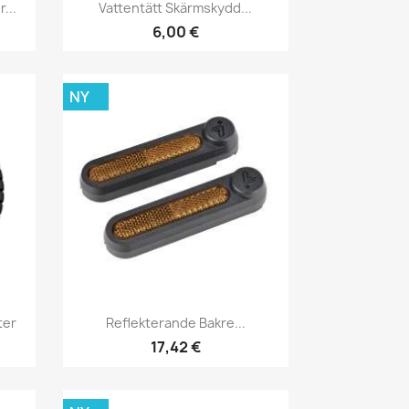
Snabbvy

...
Vattentätt Skärmskydd...
6,00 €
NY
Snabbvy

ter
Reflekterande Bakre...
17,42 €