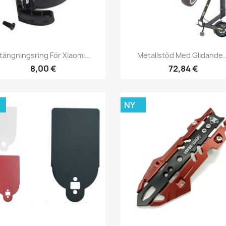
Snabbvy
Snabbvy


tängningsring För Xiaomi...
Metallstöd Med Glidande..
8,00 €
72,84 €
NY