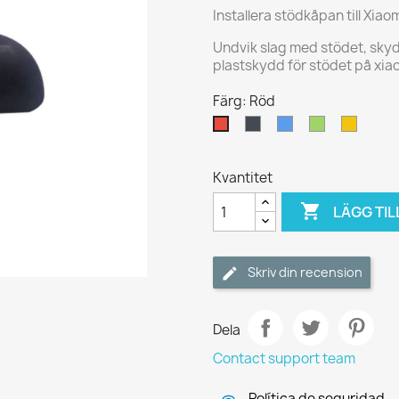
Installera stödkåpan till Xiaom
Undvik slag med stödet, sky
plastskydd för stödet på xia
Färg: Röd
Svart
Blå
Grön
Gul
Röd
Kvantitet

LÄGG TIL
Skriv din recension
Dela
Contact support team
Política de seguridad