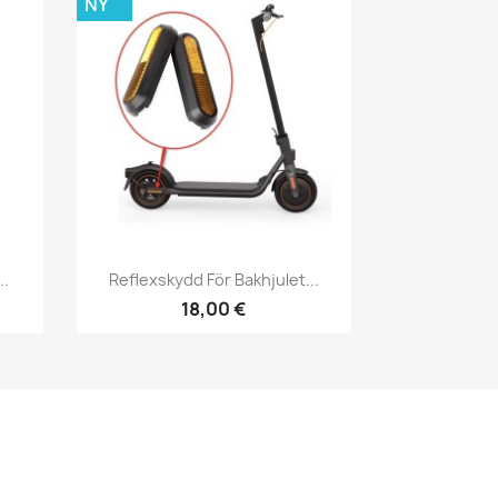
NY
Snabbvy

..
Reflexskydd För Bakhjulet...
18,00 €