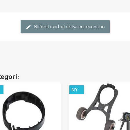
Bli först med att skriva en recension
tegori:
NY