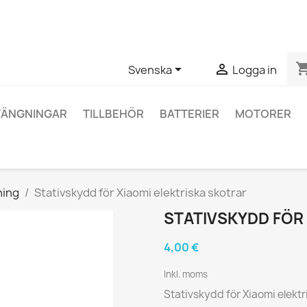
ågor om en specifik produkt kan du kontakta oss via WhatsApp fö
shopping_


Svenska
Logga in
TÄNGNINGAR
TILLBEHÖR
BATTERIER
MOTORER
ning
Stativskydd för Xiaomi elektriska skotrar
STATIVSKYDD FÖR
4,00 €
Inkl. moms
Stativskydd för Xiaomi elektr