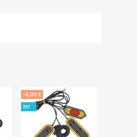
-8,00 €
NY