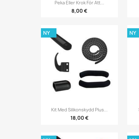
Snabbvy

Peka Eller Krok För Att...
8,00 €
NY
NY
Snabbvy

Kit Med Silikonskydd Plus...
18,00 €