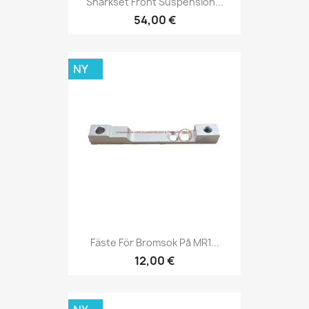
Sharkset Front Suspension...
54,00 €
NY
Fäste För Bromsok På MR1...
12,00 €