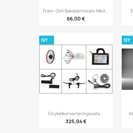
Snabbvy

Fram- Och Bakskärmssats Med...
E
66,00 €
NY
NY
Snabbvy

Elcykelkonverteringssats...
M
325,04 €