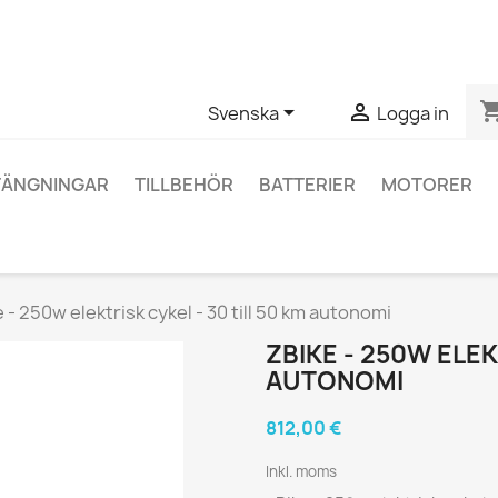
ågor om en specifik produkt kan du kontakta oss via WhatsApp fö
shopping_


Svenska
Logga in
TÄNGNINGAR
TILLBEHÖR
BATTERIER
MOTORER
 - 250w elektrisk cykel - 30 till 50 km autonomi
ZBIKE - 250W ELEK
AUTONOMI
812,00 €
Inkl. moms