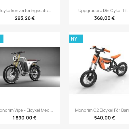
Snabbvy
Snabbvy


lcykelkonverteringssats...
Uppgradera Din Cykel Till..
293,26 €
368,00 €
NY
Snabbvy
Snabbvy


onorim Vipe - Elcykel Med...
Monorim C2 Elcykel För Barn
1 890,00 €
540,00 €