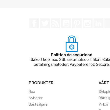
Facebook
Twitter
RSS
YouTube
Pinterest
Instagra
Lin
Política de seguridad
Säkert köp med SSL säkerhetscertifikat. Säk
betalningsmetoder: Paypal eller 3D Secure.
PRODUKTER
VÅRT
Rea
Shippi
Nyheter
Rättsl
Bästsäljare
Villkor