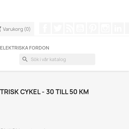
r att få ett snabbare svar på dina frågor --> WhatsApp +34
Facebook
Twitter
RSS
YouTube
Pinterest
Instagr
Li
cart
Varukorg
(0)
ELEKTRISKA FORDON
search
TRISK CYKEL - 30 TILL 50 KM