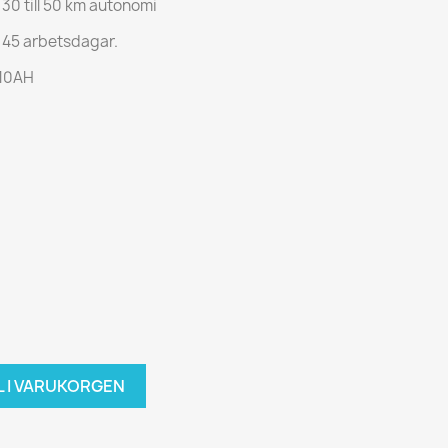
 30 till 50 km autonomi
 45 arbetsdagar.
 10AH
L I VARUKORGEN