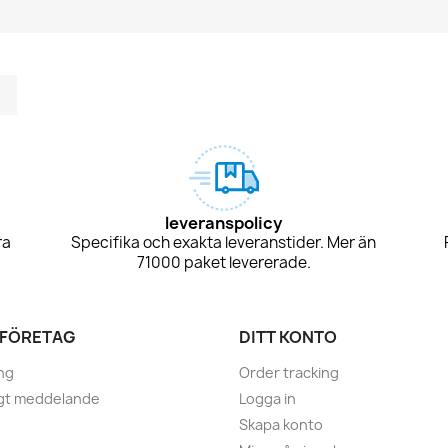
m
kedIn
TikTok
leveranspolicy
ra
Specifika och exakta leveranstider. Mer än
71000 paket levererade.
 FÖRETAG
DITT KONTO
ng
Order tracking
igt meddelande
Logga in
Skapa konto