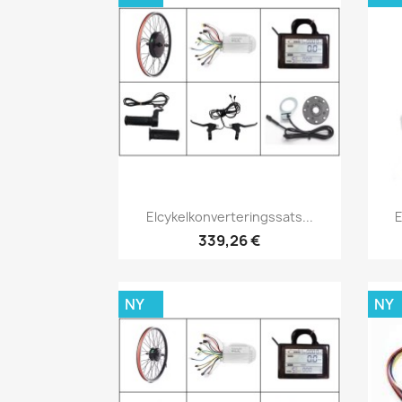
Snabbvy

Elcykelkonverteringssats...
E
339,26 €
NY
NY