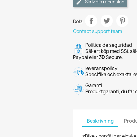
Skriv din recension
Dela
Contact support team
Política de seguridad
Säkert köp med SSL säk
Paypal eller 3D Secure.
leveranspolicy
Specifika och exakta le
Garanti
Produktgaranti, du får d
Beskrivning
Produ
zBike - hopfällbar elcykel