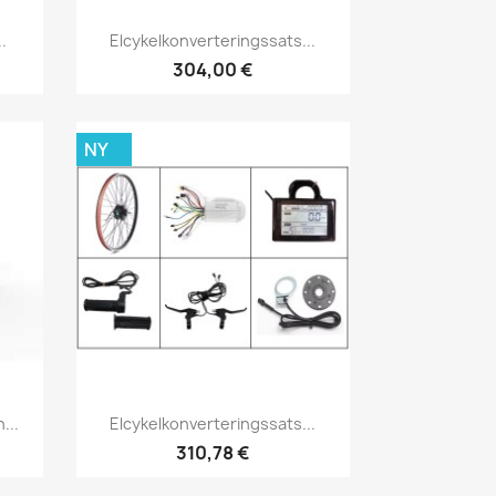
Snabbvy

.
Elcykelkonverteringssats...
304,00 €
NY
Snabbvy

...
Elcykelkonverteringssats...
310,78 €