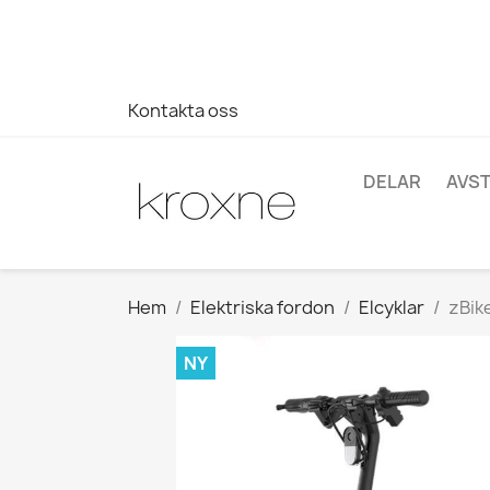
Om du inte har hittat produkten du letar efter eller har fr
696403761
Kontakta oss
DELAR
AVS
Hem
Elektriska fordon
Elcyklar
zBike
NY