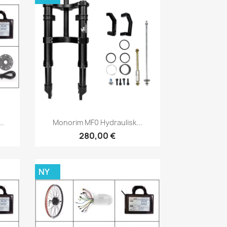
Snabbvy

..
Monorim MF0 Hydraulisk...
280,00 €
NY