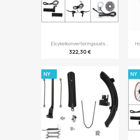
Snabbvy

Elcykelkonverteringssats...
Ha
322,30 €
NY
NY