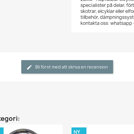
specialister på delar, förb
skotrar, elcyklar eller el
tillbehör, dämpningssyste
kontakta oss: whatsapp
Bli först med att skriva en recension
tegori:
NY