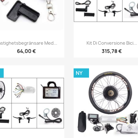
Snabbvy
Snabbvy


stighetsbegränsare Med...
Kit Di Conversione Bici...
64,00 €
315,78 €
NY