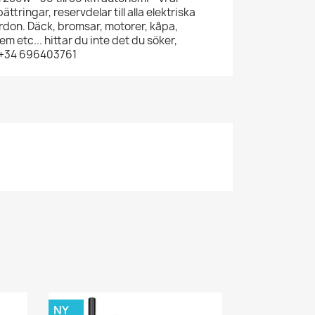
ättringar, reservdelar till alla elektriska
fordon. Däck, bromsar, motorer, kåpa,
m etc... hittar du inte det du söker,
 +34 696403761
NY