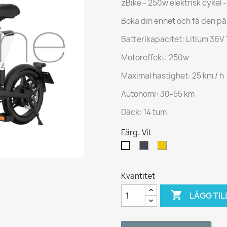
zBike - 250w elektrisk cykel -
Boka din enhet och få den på
Batterikapacitet: Litium 36V
Motoreffekt: 250w
Maximal hastighet: 25 km / h
Autonomi: 30-55 km
Däck: 14 tum
Färg: Vit
Svart
Gul
Vit
Kvantitet

LÄGG TIL