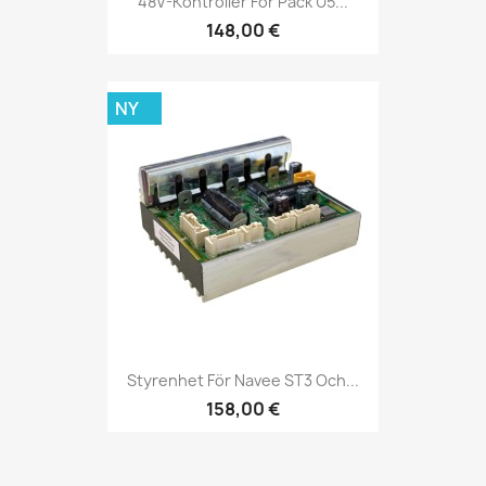
48V-Kontroller För Pack U5...
148,00 €
NY
Styrenhet För Navee ST3 Och...
158,00 €