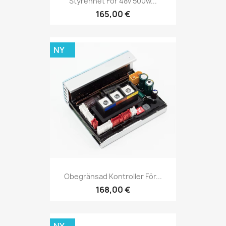
Styrenhet För 48v 500w...
165,00 €
NY
Obegränsad Kontroller För...
168,00 €
NY