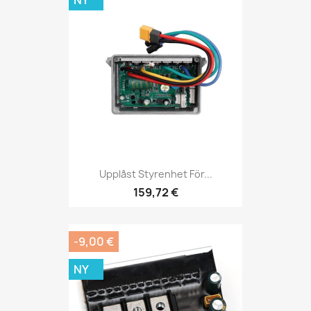
Upplåst Styrenhet För...
159,72 €
-9,00 €
NY