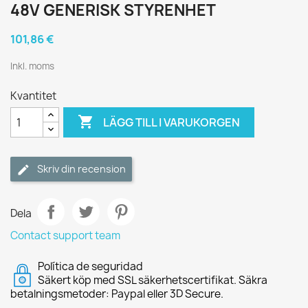
48V GENERISK STYRENHET
101,86 €
Inkl. moms
Kvantitet

LÄGG TILL I VARUKORGEN
Skriv din recension
Dela
Contact support team
Política de seguridad
Säkert köp med SSL säkerhetscertifikat. Säkra
betalningsmetoder: Paypal eller 3D Secure.