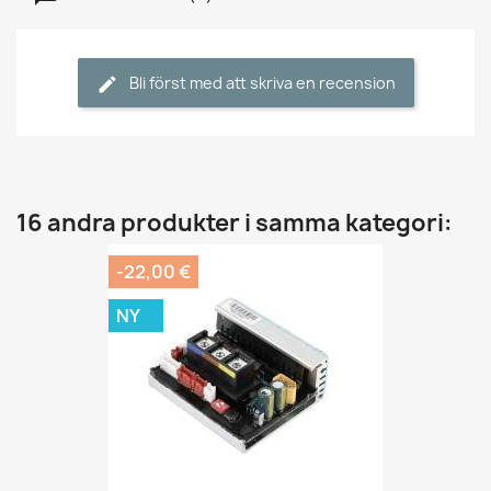
Bli först med att skriva en recension
16 andra produkter i samma kategori:
-22,00 €
NY