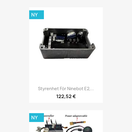
NY
Styrenhet För Ninebot E2,...
122,52 €
NY