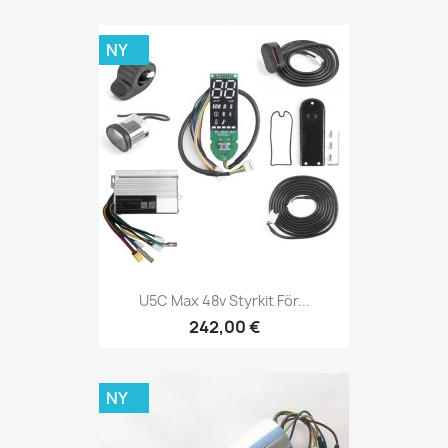
NY
U5C Max 48v Styrkit För...
242,00 €
NY