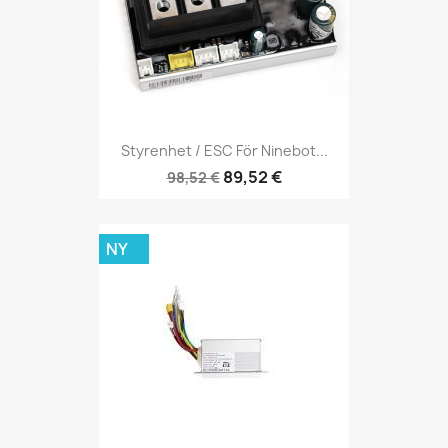
Styrenhet / ESC För Ninebot...
89,52 €
98,52 €
NY