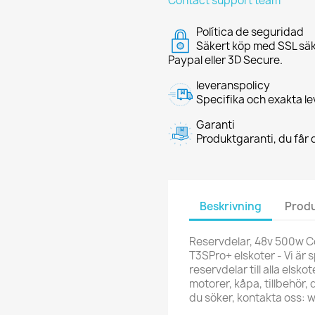
Contact support team
Política de seguridad
Säkert köp med SSL säk
Paypal eller 3D Secure.
leveranspolicy
Specifika och exakta le
Garanti
Produktgaranti, du får d
Beskrivning
Produ
Reservdelar, 48v 500w Con
T3SPro+ elskoter - Vi är s
reservdelar till alla elsko
motorer, kåpa, tillbehör,
du söker, kontakta oss: