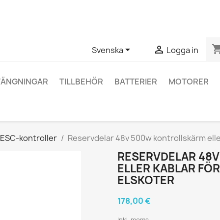
ågor om en specifik produkt kan du kontakta oss via WhatsApp fö
shopping_


Svenska
Logga in
TÄNGNINGAR
TILLBEHÖR
BATTERIER
MOTORER
ESC-kontroller
Reservdelar 48v 500w kontrollskärm elle
RESERVDELAR 48
ELLER KABLAR FÖ
ELSKOTER
178,00 €