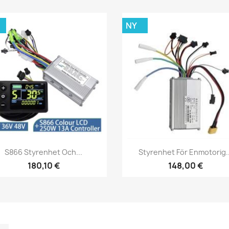
NY
Snabbvy
Snabbvy


S866 Styrenhet Och...
Styrenhet För Enmotorig..
180,10 €
148,00 €
m
kedIn
TikTok