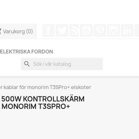
r att få ett snabbare svar på dina frågor --> WhatsApp +34
Facebook
Twitter
RSS
YouTube
Pinterest
Instagr
Li
cart
Varukorg
(0)
ELEKTRISKA FORDON
search
r kablar för monorim T3SPro+ elskoter
V 500W KONTROLLSKÄRM
R MONORIM T3SPRO+