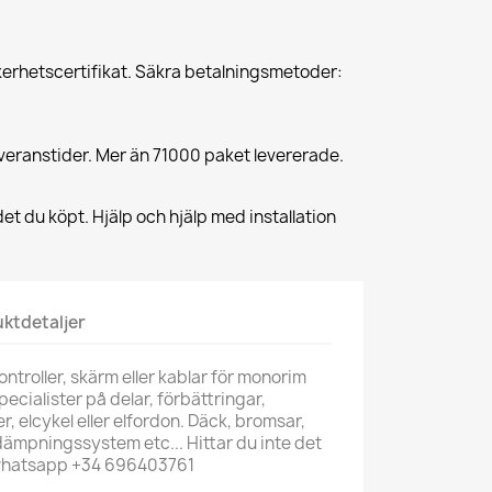
erhetscertifikat. Säkra betalningsmetoder:
veranstider. Mer än 71000 paket levererade.
et du köpt. Hjälp och hjälp med installation
ktdetaljer
troller, skärm eller kablar för monorim
pecialister på delar, förbättringar,
ter, elcykel eller elfordon. Däck, bromsar,
 dämpningssystem etc... Hittar du inte det
 whatsapp +34 696403761