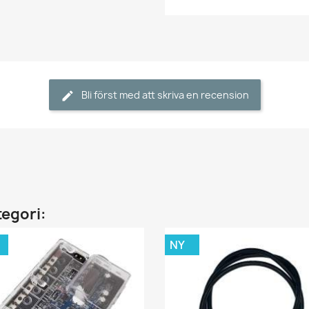
Bli först med att skriva en recension
tegori:
NY