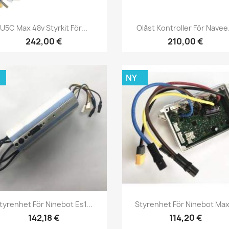
Snabbvy
Snabbvy


U5C Max 48v Styrkit För...
Olåst Kontroller För Navee.
242,00 €
210,00 €
NY
Snabbvy
Snabbvy


tyrenhet För Ninebot Es1...
Styrenhet För Ninebot Max.
142,18 €
114,20 €