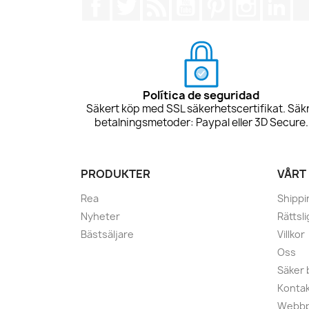
Política de seguridad
Säkert köp med SSL säkerhetscertifikat. Säk
betalningsmetoder: Paypal eller 3D Secure.
PRODUKTER
VÅRT
Rea
Shippi
Nyheter
Rättsl
Bästsäljare
Villkor
Oss
Säker 
Kontak
Webbp