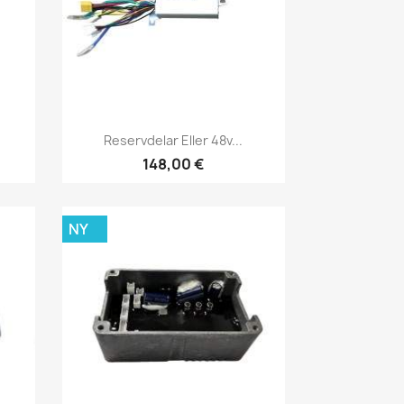
Snabbvy

Reservdelar Eller 48v...
148,00 €
NY