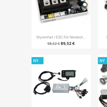
Snabbvy

Styrenhet / ESC För Ninebot...
89,52 €
98,52 €
NY
NY