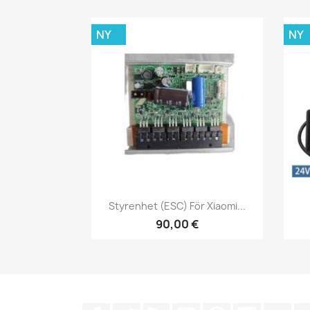
NY
NY
Snabbvy

Styrenhet (ESC) För Xiaomi...
90,00 €
Facebook
Twitter
RSS
YouTube
Pinterest
Instagra
Lin