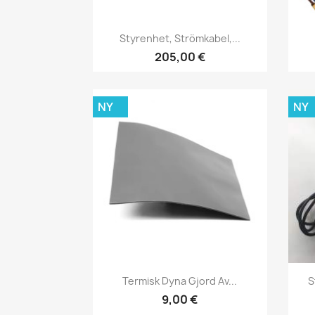
Snabbvy

Styrenhet, Strömkabel,...
205,00 €
NY
NY
Snabbvy

Termisk Dyna Gjord Av...
S
9,00 €