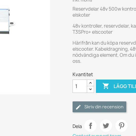
Inkl. moms
Reservdelar 48v 500w kontrol
elskoter
48v kontroller, reservdelar, ka
T3SPro+ elscooter
Härifrån kan du köpa reservdel
elscooter. Kabeldragning, 48
nödvändiga element. Om du int
oss.
Kvantitet

LÄGG TIL
Skriv din recension
Dela