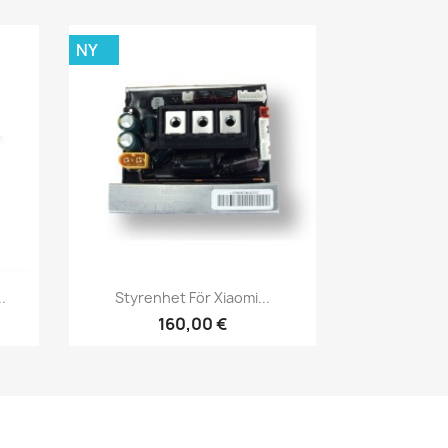
NY
Snabbvy

.
Styrenhet För Xiaomi...
160,00 €