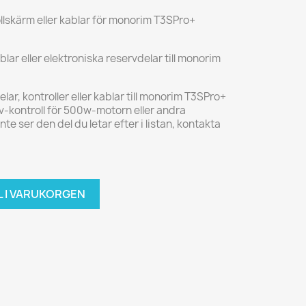
lskärm eller kablar för monorim T3SPro+
blar eller elektroniska reservdelar till monorim
ar, kontroller eller kablar till monorim T3SPro+
v-kontroll för 500w-motorn eller andra
e ser den del du letar efter i listan, kontakta
L I VARUKORGEN