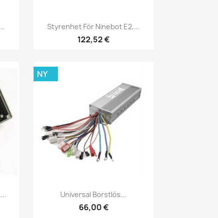
Snabbvy

..
Styrenhet För Ninebot E2,...
122,52 €
NY
Snabbvy

..
Universal Borstlös...
66,00 €