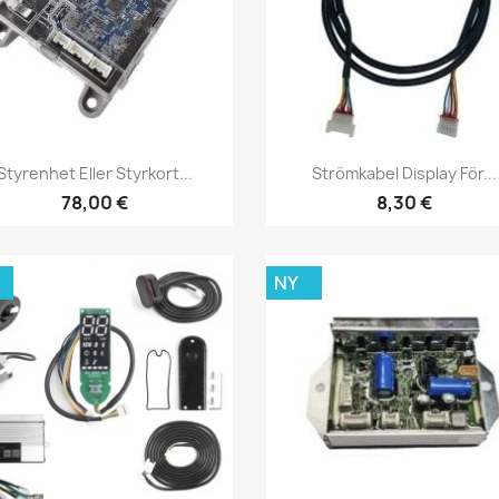
Snabbvy
Snabbvy


Styrenhet Eller Styrkort...
Strömkabel Display För...
78,00 €
8,30 €
NY