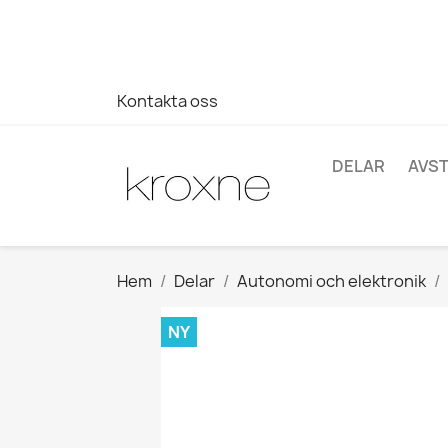
Om du inte har hittat produkten du letar efter eller har fr
696403761
Kontakta oss
DELAR
AVS
Hem
Delar
Autonomi och elektronik
NY