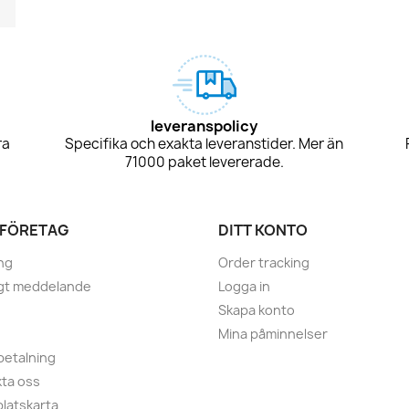
leveranspolicy
ra
Specifika och exakta leveranstider. Mer än
71000 paket levererade.
 FÖRETAG
DITT KONTO
ng
Order tracking
igt meddelande
Logga in
Skapa konto
Mina påminnelser
betalning
ta oss
latskarta