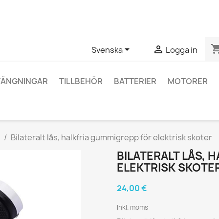
ågor om en specifik produkt kan du kontakta oss via WhatsApp fö
shopping_


Svenska
Logga in
TÄNGNINGAR
TILLBEHÖR
BATTERIER
MOTORER
Bilateralt lås, halkfria gummigrepp för elektrisk skoter
BILATERALT LÅS, 
ELEKTRISK SKOTE
24,00 €
Inkl. moms