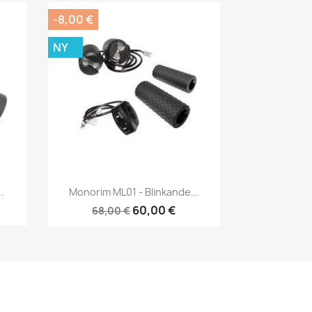
-8,00 €
NY
Snabbvy

.
Monorim ML01 - Blinkande...
60,00 €
68,00 €