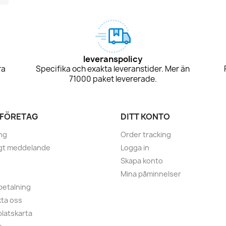
leveranspolicy
ra
Specifika och exakta leveranstider. Mer än
71000 paket levererade.
 FÖRETAG
DITT KONTO
ng
Order tracking
igt meddelande
Logga in
Skapa konto
Mina påminnelser
betalning
ta oss
latskarta