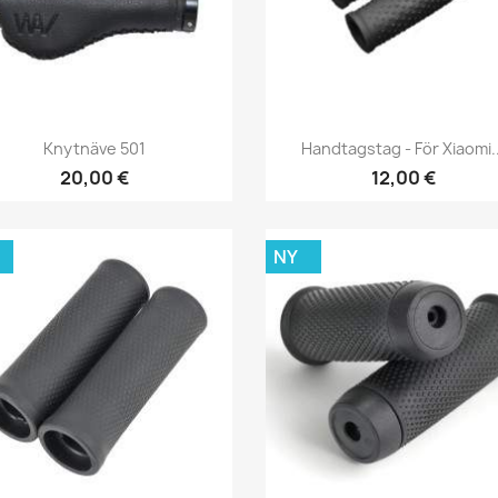
Snabbvy
Snabbvy


Knytnäve 501
Handtagstag - För Xiaomi..
+
20,00 €
12,00 €
NY