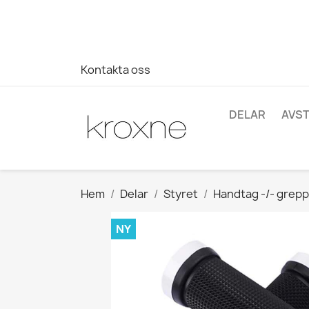
Om du inte har hittat produkten du letar efter eller har fr
696403761
Kontakta oss
DELAR
AVS
Hem
Delar
Styret
Handtag -/- grepp
NY