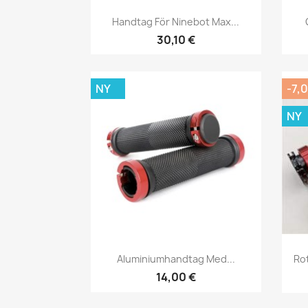
Snabbvy

Handtag För Ninebot Max...
30,10 €
NY
-7,
NY
Snabbvy

Aluminiumhandtag Med...
Ro
14,00 €