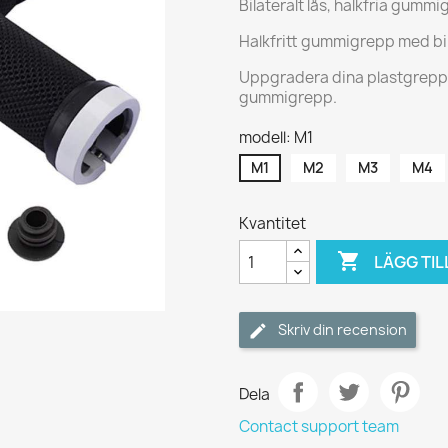
Bilateralt lås, halkfria gummi
Halkfritt gummigrepp med bila
Uppgradera dina plastgrepp 
gummigrepp.
modell: M1
M1
M2
M3
M4
Kvantitet

LÄGG TIL
Skriv din recension
Dela
Contact support team