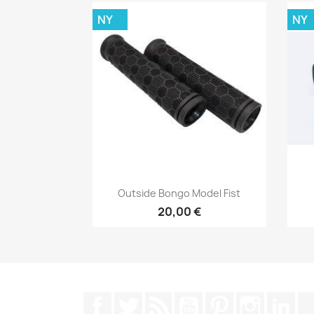
NY
NY
Snabbvy

Outside Bongo Model Fist
20,00 €
Facebook
Twitter
RSS
YouTube
Pinterest
Instagra
Lin