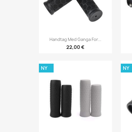
Snabbvy

Handtag Med Ganga For...
22,00 €
NY
NY