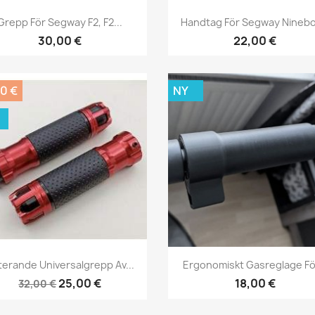
Snabbvy
Snabbvy


Grepp För Segway F2, F2...
Handtag För Segway Ninebot
30,00 €
22,00 €
00 €
NY
Snabbvy
Snabbvy


terande Universalgrepp Av...
Ergonomiskt Gasreglage För
25,00 €
18,00 €
32,00 €