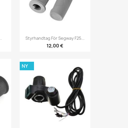
Snabbvy

.
Styrhandtag För Segway F25...
3
12,00 €
NY