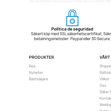
Política de seguridad
Säkert köp med SSL säkerhetscertifikat. Säk
betalningsmetoder: Paypal eller 3D Secure.
PRODUKTER
VÅRT
Rea
Shippi
Nyheter
Rättsl
Bästsäljare
Villkor
Oss
Säker 
Kontak
Webbp