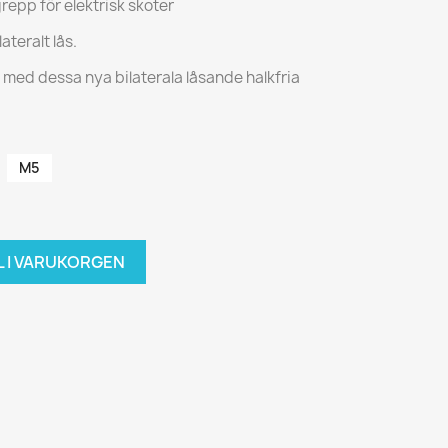
grepp för elektrisk skoter
teralt lås.
med dessa nya bilaterala låsande halkfria
M5
L I VARUKORGEN