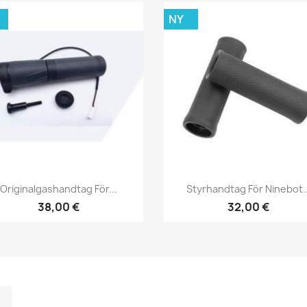
NY
Snabbvy
Snabbvy


Originalgashandtag För...
Styrhandtag För Ninebot..
38,00 €
32,00 €
m
kedIn
TikTok