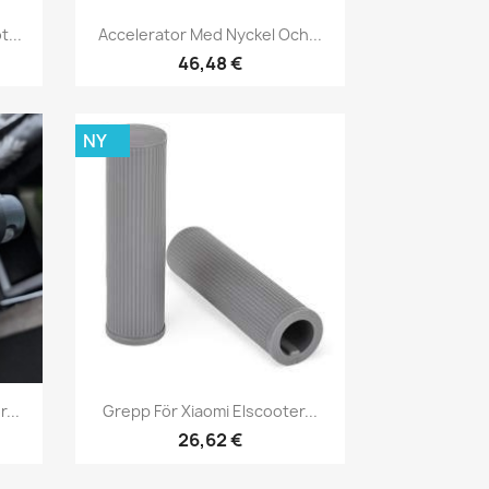
Snabbvy

...
Accelerator Med Nyckel Och...
46,48 €
NY
Snabbvy

...
Grepp För Xiaomi Elscooter...
26,62 €