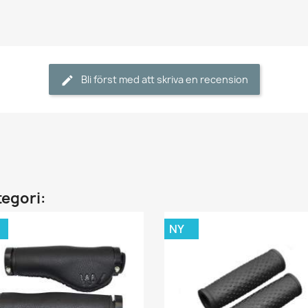
Bli först med att skriva en recension
tegori:
NY