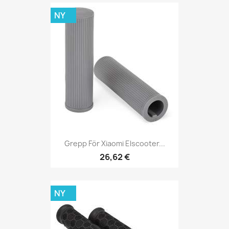
NY
Grepp För Xiaomi Elscooter...
26,62 €
NY