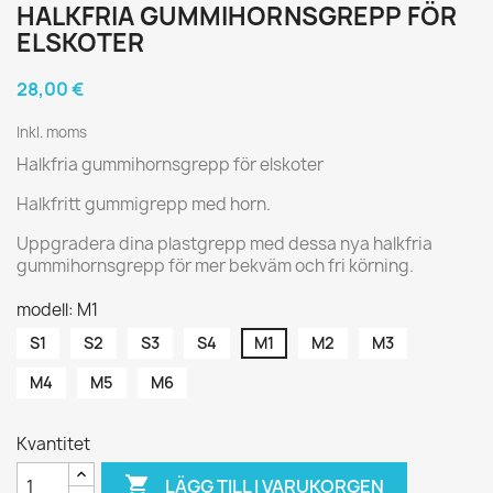
HALKFRIA GUMMIHORNSGREPP FÖR
ELSKOTER
28,00 €
Inkl. moms
Halkfria gummihornsgrepp för elskoter
Halkfritt gummigrepp med horn.
Uppgradera dina plastgrepp med dessa nya halkfria
gummihornsgrepp för mer bekväm och fri körning.
modell: M1
S1
S2
S3
S4
M1
M2
M3
M4
M5
M6
Kvantitet

LÄGG TILL I VARUKORGEN