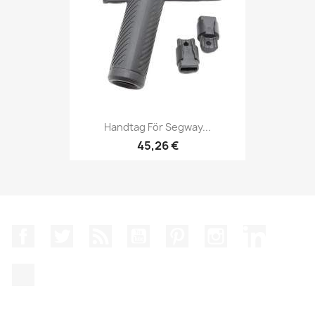
Handtag För Segway...
45,26 €
Facebook
Twitter
RSS
YouTube
Pinterest
Instagram
LinkedIn
TikTok