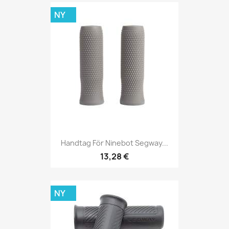
NY
Handtag För Ninebot Segway...
13,28 €
NY