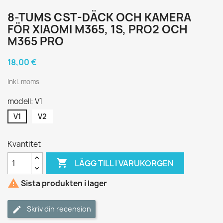
8-TUMS CST-DÄCK OCH KAMERA
FÖR XIAOMI M365, 1S, PRO2 OCH
M365 PRO
18,00 €
Inkl. moms
modell: V1
V1
V2
Kvantitet

LÄGG TILL I VARUKORGEN

Sista produkten i lager
Skriv din recension