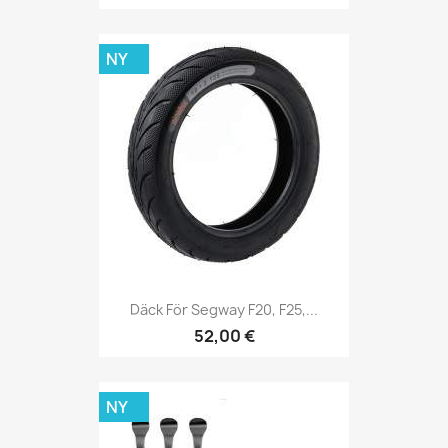
NY
Däck För Segway F20, F25,...
52,00 €
NY