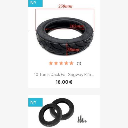
NY
(1)
10 Tums Däck För Segway F25...
18,00 €
NY