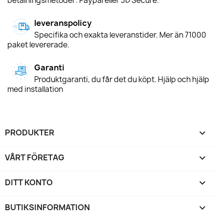
betalningsmetoder: Paypal eller 3D Secure.
leveranspolicy
Specifika och exakta leveranstider. Mer än 71000
paket levererade.
Garanti
Produktgaranti, du får det du köpt. Hjälp och hjälp
med installation
PRODUKTER

VÅRT FÖRETAG

DITT KONTO

BUTIKSINFORMATION
keyboard_arrow_down