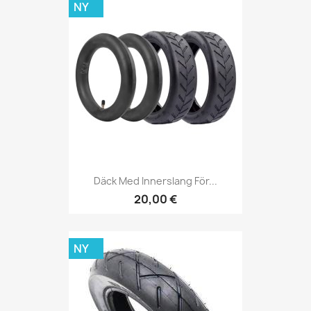
NY
Däck Med Innerslang För...
20,00 €
NY