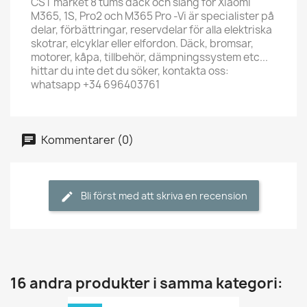
CST märket 8 tums däck och slang för Xiaomi
M365, 1S, Pro2 och M365 Pro -Vi är specialister på
delar, förbättringar, reservdelar för alla elektriska
skotrar, elcyklar eller elfordon. Däck, bromsar,
motorer, kåpa, tillbehör, dämpningssystem etc...
hittar du inte det du söker, kontakta oss:
whatsapp +34 696403761
Kommentarer (0)
Bli först med att skriva en recension
16 andra produkter i samma kategori: