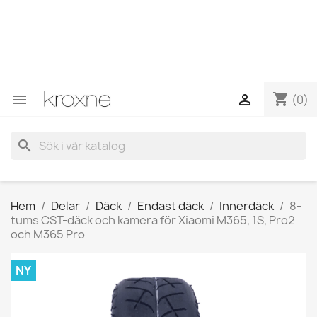
Om du inte har hittat produkten du letar efter eller har
frågor om en specifik produkt kan du kontakta oss via
WhatsApp för att få ett snabbare svar på dina frågor -->
WhatsApp +34 696403761
shopping_cart


(0)
search
Hem
Delar
Däck
Endast däck
Innerdäck
8-
tums CST-däck och kamera för Xiaomi M365, 1S, Pro2
och M365 Pro
NY