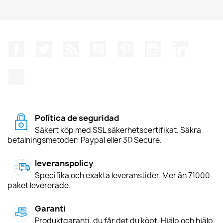
Facebook
Twitter
RSS
YouTube
Pinterest
Instagram
LinkedIn
TikTok
Política de seguridad
Säkert köp med SSL säkerhetscertifikat. Säkra
betalningsmetoder: Paypal eller 3D Secure.
leveranspolicy
Specifika och exakta leveranstider. Mer än 71000
paket levererade.
Garanti
Produktgaranti, du får det du köpt. Hjälp och hjälp