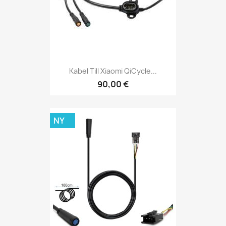
Kabel Till Xiaomi QiCycle...
90,00 €
NY