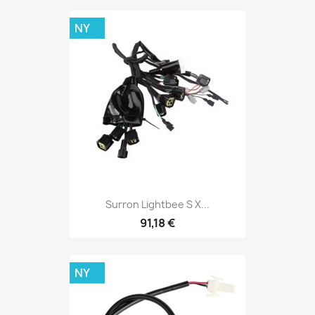
NY
Surron Lightbee S X...
91,18 €
NY