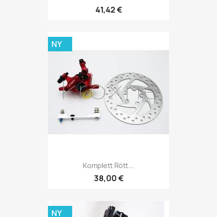
41,42 €
NY
Komplett Rött...
38,00 €
NY