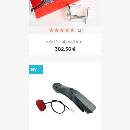
(3)
48v 14.4ah Batteri...
302,50 €
NY