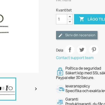
Inkl. moms
Kvantitet

LÄGG TIL
Skriv din recension
Dela
Contact support team
Política de seguridad
Säkert köp med SSL säk
Paypal eller 3D Secure.
leveranspolicy

Specifika och exakta le
Garanti
Produktgaranti, du får d