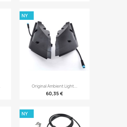
NY
Snabbvy

.
Original Ambient Light...
60,35 €
NY