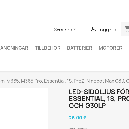
ågor om en specifik produkt kan du kontakta oss via WhatsApp fö
shopping_


Svenska
Logga in
TÄNGNINGAR
TILLBEHÖR
BATTERIER
MOTORER
omi M365, M365 Pro, Essential, 1S, Pro2, Ninebot Max G30,
LED-SIDOLJUS FÖR
ESSENTIAL, 1S, P
OCH G30LP
26,00 €