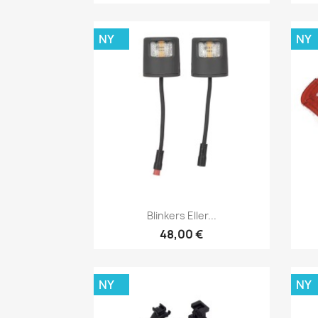
NY
NY
Snabbvy

Blinkers Eller...
48,00 €
NY
NY