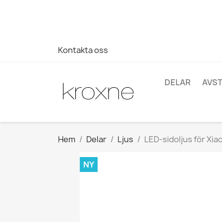
Om du inte har hittat produkten du letar efter eller har fr
696403761
Kontakta oss
DELAR
AVS
Hem
Delar
Ljus
LED-sidoljus för Xia
NY