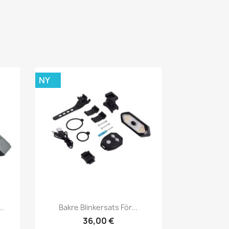
NY
Snabbvy

..
Bakre Blinkersats För...
36,00 €