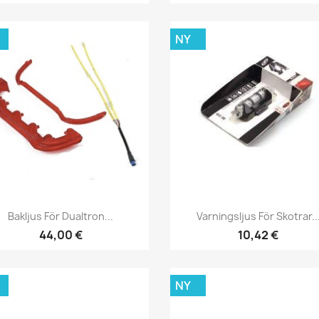
NY
Snabbvy
Snabbvy


Bakljus För Dualtron...
Varningsljus För Skotrar..
44,00 €
10,42 €
NY