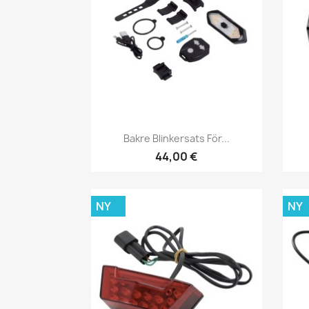
Snabbvy

Bakre Blinkersats För...
44,00 €
NY
NY