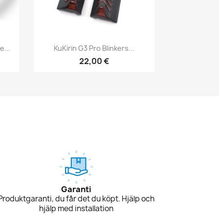
Snabbvy

...
KuKirin G3 Pro Blinkers...
22,00 €
Garanti
Produktgaranti, du får det du köpt. Hjälp och
hjälp med installation