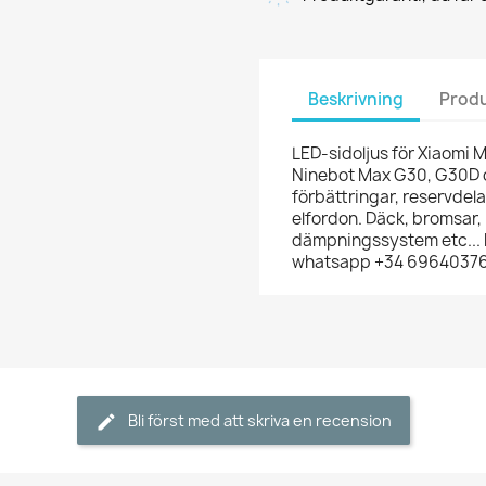
Beskrivning
Produ
LED-sidoljus för Xiaomi M
Ninebot Max G30, G30D oc
förbättringar, reservdelar 
elfordon. Däck, bromsar, 
dämpningssystem etc... h
whatsapp +34 6964037
Bli först med att skriva en recension