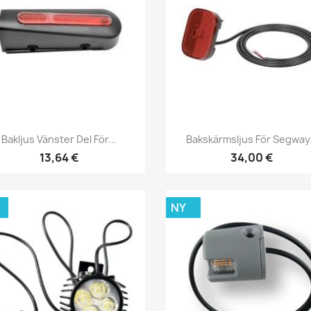
Snabbvy
Snabbvy


Bakljus Vänster Del För...
Bakskärmsljus För Segway.
13,64 €
34,00 €
NY