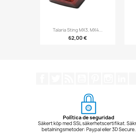
Snabbvy

Talaria Sting MX3, MX4...
62,00 €
Facebook
Twitter
RSS
YouTube
Pinterest
Instagra
Lin
Política de seguridad
Säkert köp med SSL säkerhetscertifikat. Säk
betalningsmetoder: Paypal eller 3D Secure.