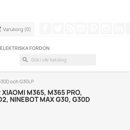
r att få ett snabbare svar på dina frågor --> WhatsApp +34
Facebook
Twitter
RSS
YouTube
Pinterest
Instagr
Li
cart
Varukorg
(0)
ELEKTRISKA FORDON
search
 G30D och G30LP
 XIAOMI M365, M365 PRO,
RO2, NINEBOT MAX G30, G30D