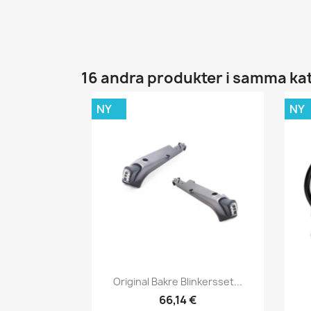
16 andra produkter i samma ka
NY
NY
Snabbvy

Original Bakre Blinkersset...
66,14 €