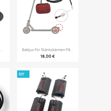
Snabbvy

..
Bakljus För Stänkskärmen På...
18,00 €
NY