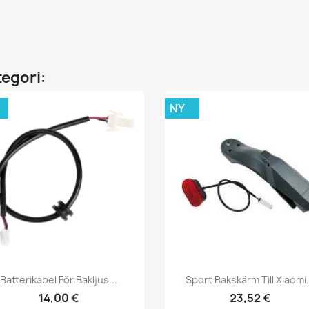
tegori:
NY
Snabbvy
Snabbvy


Batterikabel För Bakljus...
Sport Bakskärm Till Xiaomi.
14,00 €
23,52 €