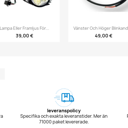
Snabbvy
Snabbvy


Lampa Eller Framljus För...
Vänster Och Höger Blinkande
39,00 €
49,00 €
m
kedIn
TikTok
leveranspolicy
ra
Specifika och exakta leveranstider. Mer än
71000 paket levererade.