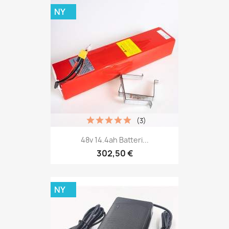
NY
(3)
48v 14.4ah Batteri...
302,50 €
NY