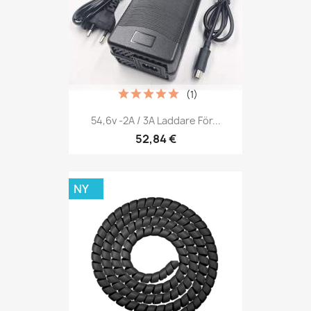
(1)
54,6v -2A / 3A Laddare För...
52,84 €
NY