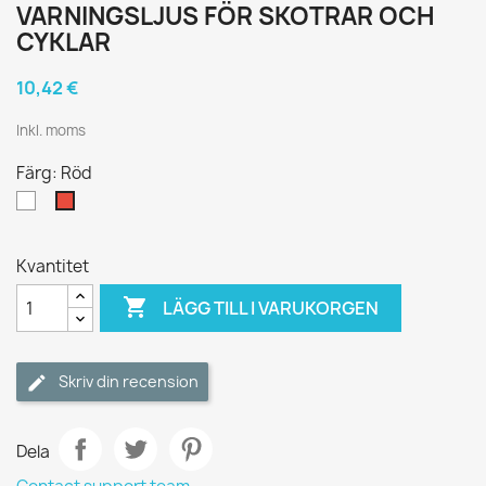
VARNINGSLJUS FÖR SKOTRAR OCH
CYKLAR
10,42 €
Inkl. moms
Färg: Röd
Vit
Röd
Kvantitet

LÄGG TILL I VARUKORGEN
Skriv din recension
Dela