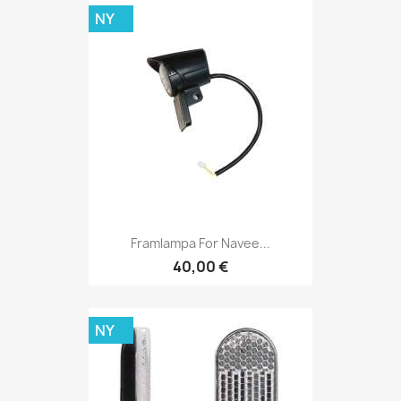
NY
Framlampa For Navee...
40,00 €
NY