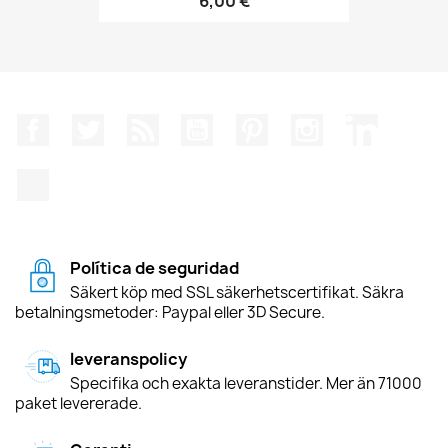
6,00 €
Facebook
Twitter
RSS
YouTube
Pinterest
Instagram
LinkedIn
TikTok
Política de seguridad
Säkert köp med SSL säkerhetscertifikat. Säkra
betalningsmetoder: Paypal eller 3D Secure.
leveranspolicy
Specifika och exakta leveranstider. Mer än 71000
paket levererade.