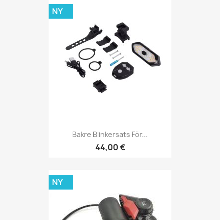
NY
Bakre Blinkersats För...
44,00 €
NY