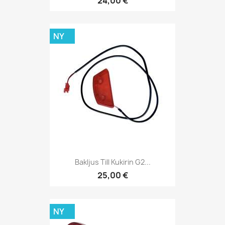
24,00 €
NY
Bakljus Till Kukirin G2...
25,00 €
NY