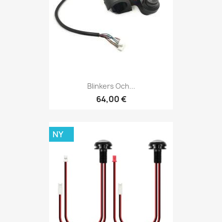
Blinkers Och...
64,00 €
NY