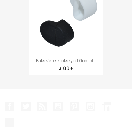
Bakskärmskrokskydd Gummi...
3,00 €
Facebook
Twitter
RSS
YouTube
Pinterest
Instagram
LinkedIn
TikTok