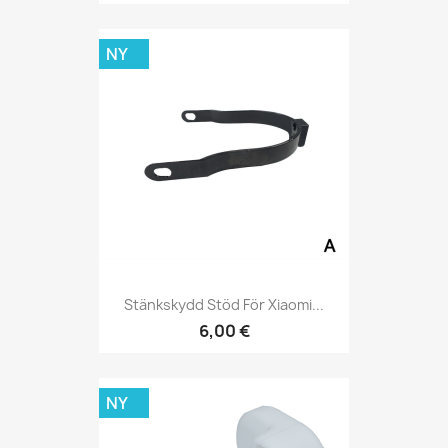
NY
Stänkskydd Stöd För Xiaomi...
6,00 €
NY