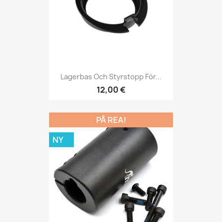
Lagerbas Och Styrstopp För...
12,00 €
PÅ REA!
NY