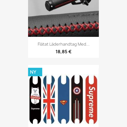
Flätat Läderhandtag Med...
18,85 €
NY