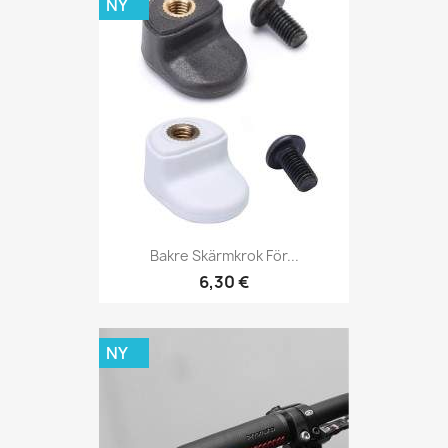
NY
Bakre Skärmkrok För...
6,30 €
NY