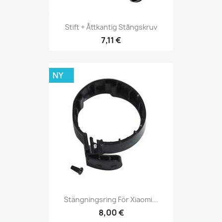
Stift + Åttkantig Stångskruv
7,11 €
NY
Stängningsring För Xiaomi...
8,00 €