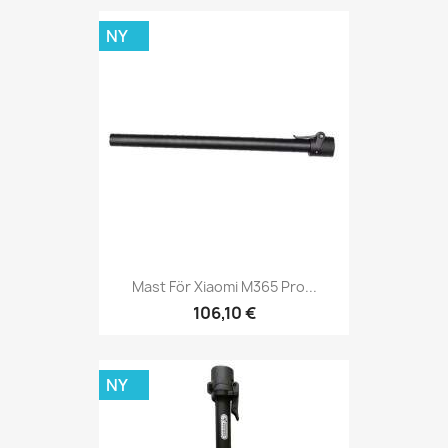
NY
Mast För Xiaomi M365 Pro...
106,10 €
NY