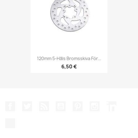
120mm 5-Håls Bromsskiva För...
6,50 €
Facebook
Twitter
RSS
YouTube
Pinterest
Instagram
LinkedIn
TikTok