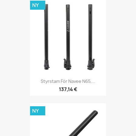
NY
Styrstam För Navee N65,...
137,14 €
NY