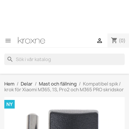
Om du inte har hittat produkten du letar efter eller har
frågor om en specifik produkt kan du kontakta oss via
WhatsApp för att få ett snabbare svar på dina frågor -->
WhatsApp +34 696403761
shopping_cart


(0)
search
Hem
Delar
Mast och fällning
Kompatibel spik /
krok för Xiaomi M365, 1S, Pro2 och M365 PRO skridskor
NY