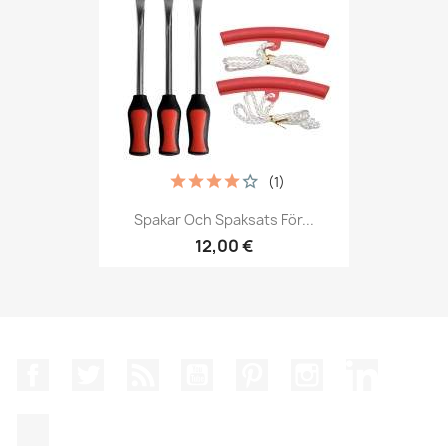
(1)
Spakar Och Spaksats För...
12,00 €
Facebook
Twitter
RSS
YouTube
Pinterest
Instagram
LinkedIn
TikTok