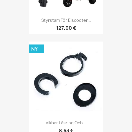
Styrstam För Elscooter...
127,00 €
NY
Vikbar Låsring Och...
8,63 €