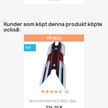
Kunder som köpt denna produkt köpte
också:
PÅ REA!
NY
(1)
Monorim Däck ALD WDL / Bas...
224,20 €