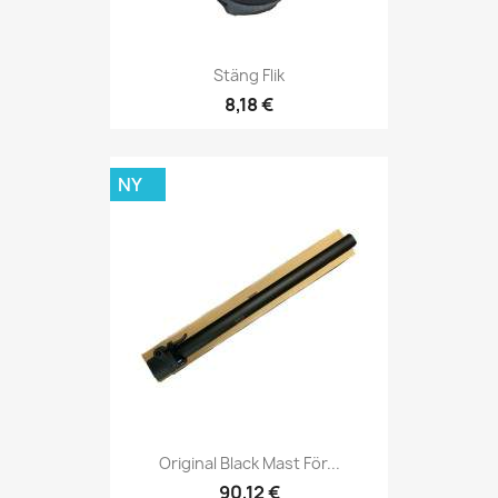
Stäng Flik
8,18 €
NY
Original Black Mast För...
90,12 €