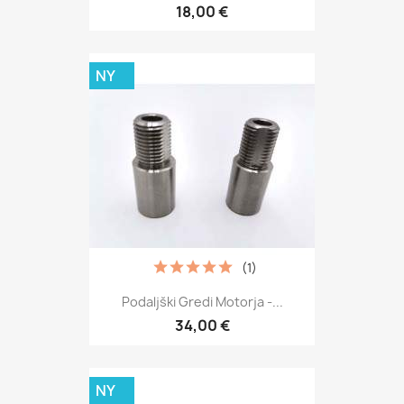
18,00 €
NY
(1)
Podaljški Gredi Motorja -...
34,00 €
NY