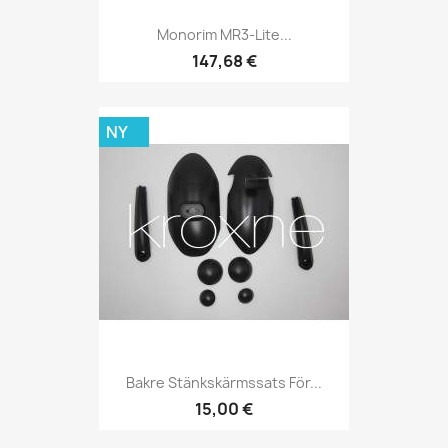
Monorim MR3-Lite...
147,68 €
NY
Bakre Stänkskärmssats För...
15,00 €