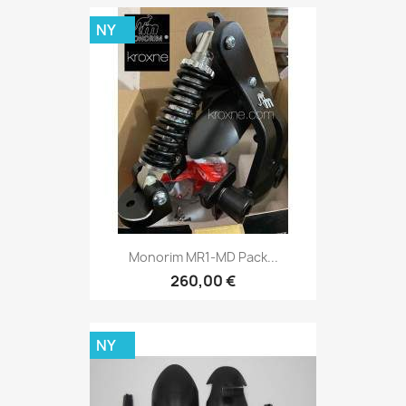
NY
Monorim MR1-MD Pack...
260,00 €
NY