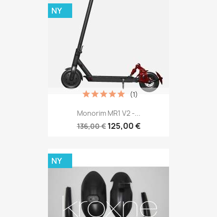
NY
(1)
Monorim MR1 V2 -...
125,00 €
136,00 €
NY