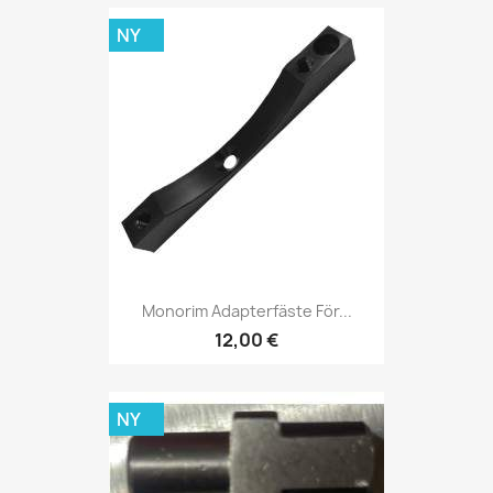
NY
Monorim Adapterfäste För...
12,00 €
NY