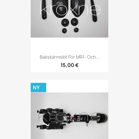
Bakskärmskit För MR1- Och...
15,00 €
NY