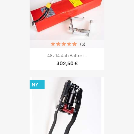
(3)
48v 14.4ah Batteri...
302,50 €
NY