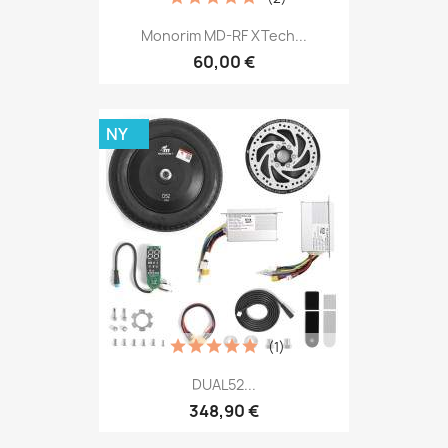
Monorim MD-RF XTech...
60,00 €
NY
(1)
DUAL52...
348,90 €