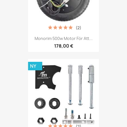
(2)
Monorim 500w Motor För Att...
178,00 €
NY
(2)