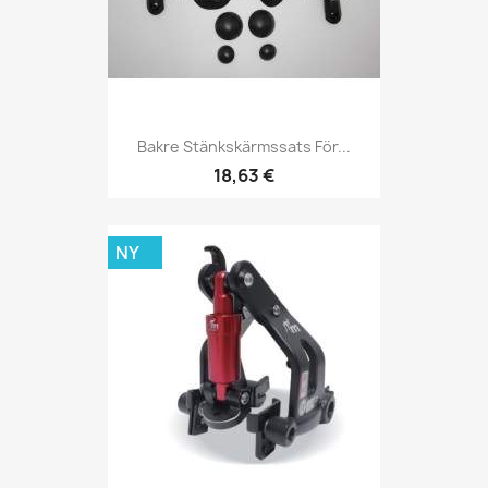
Bakre Stänkskärmssats För...
18,63 €
NY