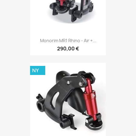
Monorim MR1 Rhino - Air +...
290,00 €
NY