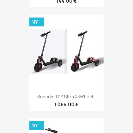
144,00 €
NY
Monorim T0S Ultra X3Wheel...
1 065,00 €
NY