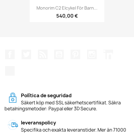
Monorim C2 Elcykel För Barn...
540,00 €
Facebook
Twitter
RSS
YouTube
Pinterest
Instagram
LinkedIn
TikTok
Política de seguridad
Säkert köp med SSL säkerhetscertifikat. Säkra
betalningsmetoder: Paypal eller 3D Secure.
leveranspolicy
Specifika och exakta leveranstider. Mer än 71000