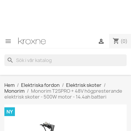
Om du inte har hittat produkten du letar efter eller har
frågor om en specifik produkt kan du kontakta oss via
WhatsApp för att få ett snabbare svar på dina frågor -->
WhatsApp +34 696403761
shopping_cart


(0)
search
Hem
Elektriska fordon
Elektrisk skoter
Monorim
Monorim T2SPRO + 48V högpresterande
elektrisk skoter - 500W motor - 14.4ah batteri
NY