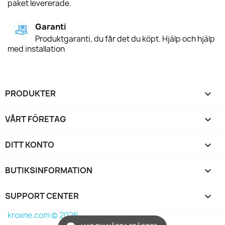
paket levererade.
Garanti
Produktgaranti, du får det du köpt. Hjälp och hjälp
med installation
PRODUKTER

VÅRT FÖRETAG

DITT KONTO

BUTIKSINFORMATION
keyboard_arrow_down
SUPPORT CENTER

kroxne.com © 2026