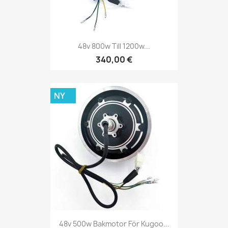
48v 800w Till 1200w...
340,00 €
NY
48v 500w Bakmotor För Kugoo...