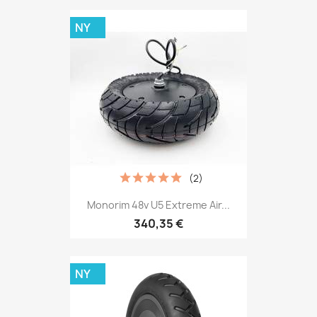
NY
(2)
Monorim 48v U5 Extreme Air...
340,35 €
NY