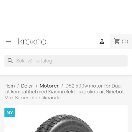
Om du inte har hittat produkten du letar efter eller har
frågor om en specifik produkt kan du kontakta oss via
WhatsApp för att få ett snabbare svar på dina frågor -->
WhatsApp +34 696403761
shopping_cart


(0)
search
Hem
Delar
Motorer
D52 500w motor för Dual
kit kompatibel med Xiaomi elektriska skotrar, Ninebot
Max Series eller liknande
NY