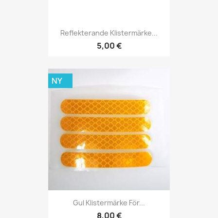
Reflekterande Klistermärke...
5,00 €
NY
Gul Klistermärke För...
8,00 €