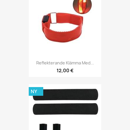
Reflekterande Klämma Med...
12,00 €
NY