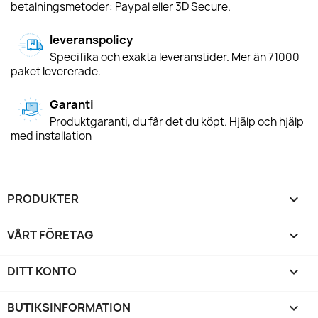
betalningsmetoder: Paypal eller 3D Secure.
leveranspolicy
Specifika och exakta leveranstider. Mer än 71000
paket levererade.
Garanti
Produktgaranti, du får det du köpt. Hjälp och hjälp
med installation
PRODUKTER

VÅRT FÖRETAG

DITT KONTO

BUTIKSINFORMATION
keyboard_arrow_down