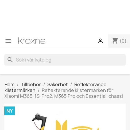
Om du inte har hittat produkten du letar efter eller har
frågor om en specifik produkt kan du kontakta oss via
WhatsApp för att få ett snabbare svar på dina frågor -->
WhatsApp +34 696403761
shopping_cart


(0)
search
Hem
Tillbehör
Säkerhet
Reflekterande
klistermärken
Reflekterande klistermärken för
Xiaomi M365, 1S, Pro2, M365 Pro och Essential-chassi
NY