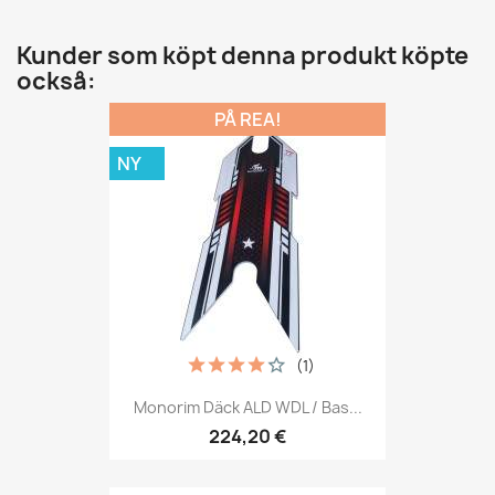
Kunder som köpt denna produkt köpte
också:
PÅ REA!
NY
(1)
Monorim Däck ALD WDL / Bas...
224,20 €