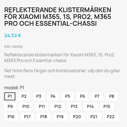
REFLEKTERANDE KLISTERMÄRKEN
FÖR XIAOMI M365, 1S, PRO2, M365
PRO OCH ESSENTIAL-CHASSI
24,52 €
Inkl. moms
Reflekterande klistermärken för Xiaomi M365, 1S, Pro2,
M365 Pro och Essential-chassi
Det finns flera färger och kombinationer, välj den du gillar
mest:
modell: P1
P1
P2
P3
P4
P5
P6
P7
P8
P9
P10
P11
P12
P13
P14
P15
P16
P17
P18
P19
P20
P21
P22