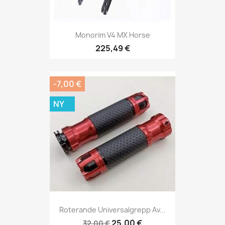
Monorim V4 MX Horse
225,49 €
-7,00 €
NY
Roterande Universalgrepp Av...
25,00 €
32,00 €