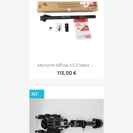
Monorim MPole V3.0 Mast -...
113,00 €
NY