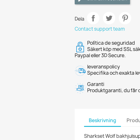
Dela
Contact support team
Política de seguridad
Säkert köp med SSL säk
Paypal eller 3D Secure.
leveranspolicy
Specifika och exakta le
Garanti
Produktgaranti, du får d
Beskrivning
Produ
Sharkset Wolf bakhjulsup