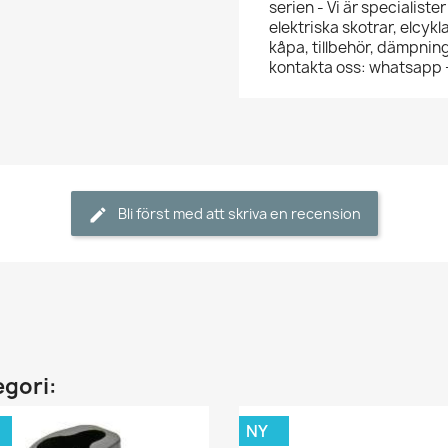
serien - Vi är specialister
elektriska skotrar, elcykl
kåpa, tillbehör, dämpning
kontakta oss: whatsapp
Bli först med att skriva en recension
egori:
NY