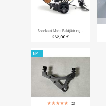
Snabbvy

Sharkset Mako Bakfjädring...
262,00 €
NY
(2)