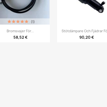
(1)
Snabbvy
Snabbvy


Bromsvajer För...
Stötdämpare Och Fjädrar För
58,52 €
90,20 €