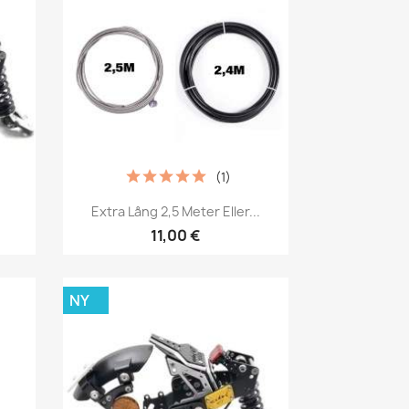
(1)
Snabbvy

Extra Lång 2,5 Meter Eller...
11,00 €
NY