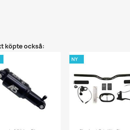
t köpte också:
NY
Snabbvy
Snabbvy