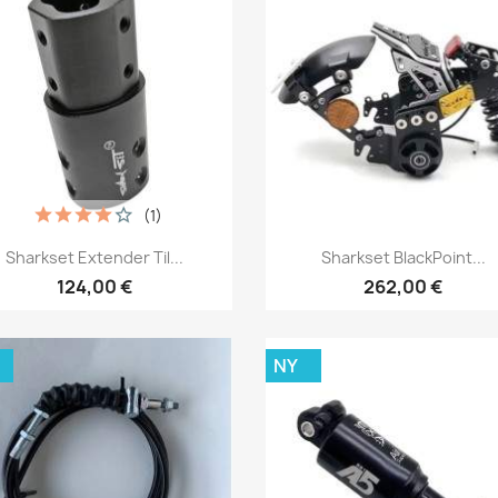
(1)
Snabbvy
Snabbvy


Sharkset Extender Til...
Sharkset BlackPoint...
124,00 €
262,00 €
NY