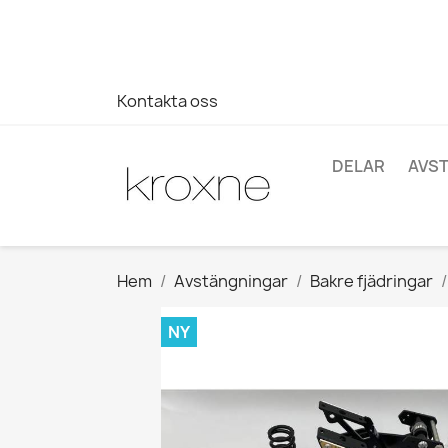
Om du inte har hittat produkten du letar efter eller har fr
696403761
Kontakta oss
DELAR
AVS
Hem
Avstängningar
Bakre fjädringar
NY