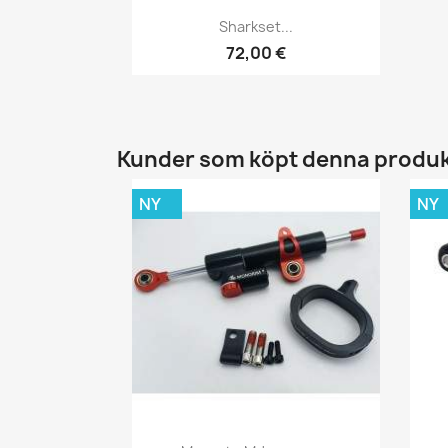
Snabbvy

Sharkset...
72,00 €
Kunder som köpt denna produk
NY
NY
Snabbvy