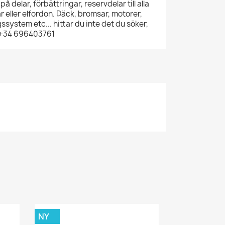
 på delar, förbättringar, reservdelar till alla
ar eller elfordon. Däck, bromsar, motorer,
ssystem etc... hittar du inte det du söker,
 +34 696403761
NY