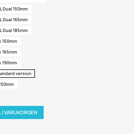
RL Dual 150mm
RL Dual 165mm
RL Dual 185mm
ck 150mm
ck 165mm
ck 190mm
tandard version
l 150mm
L I VARUKORGEN