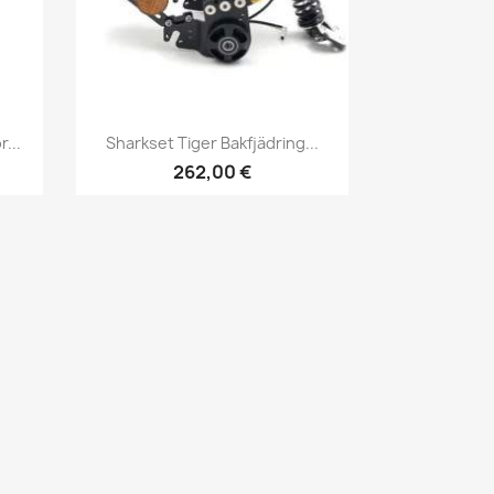
Snabbvy

...
Sharkset Tiger Bakfjädring...
262,00 €