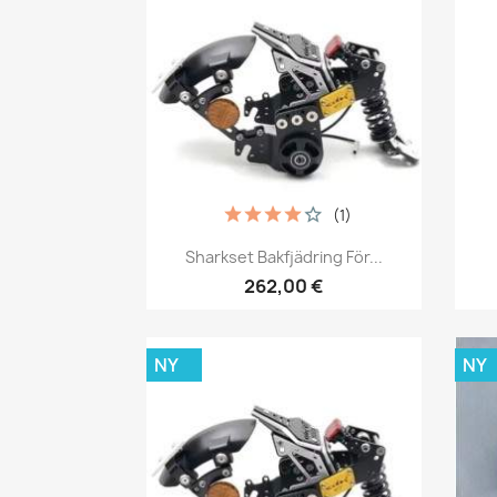
(1)
Snabbvy

Sharkset Bakfjädring För...
262,00 €
NY
NY