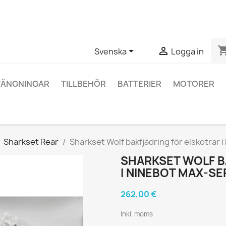
ågor om en specifik produkt kan du kontakta oss via WhatsApp fö
shopping_


Svenska
Logga in
TÄNGNINGAR
TILLBEHÖR
BATTERIER
MOTORER
Sharkset Rear
Sharkset Wolf bakfjädring för elskotrar 
SHARKSET WOLF B
I NINEBOT MAX-SE
262,00 €
Inkl. moms