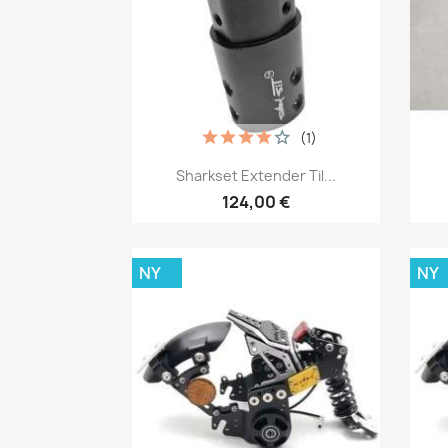
(1)
Snabbvy

Sharkset Extender Til...
124,00 €
NY
NY