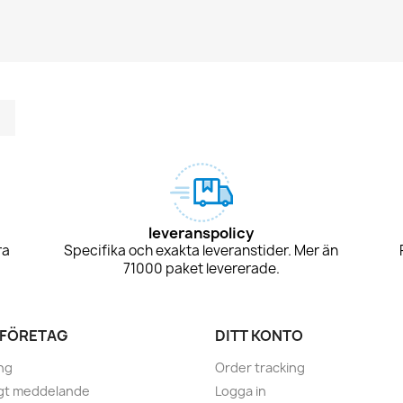
m
kedIn
TikTok
leveranspolicy
ra
Specifika och exakta leveranstider. Mer än
71000 paket levererade.
 FÖRETAG
DITT KONTO
ng
Order tracking
igt meddelande
Logga in