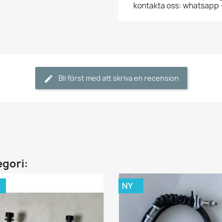
kontakta oss: whatsapp
Bli först med att skriva en recension
egori:
NY