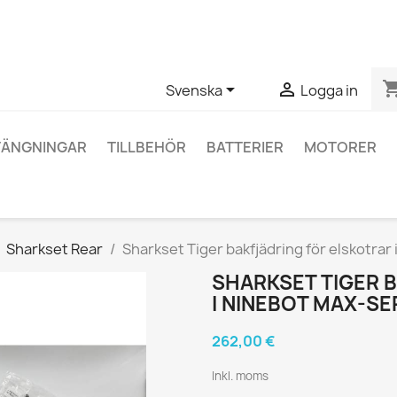
ågor om en specifik produkt kan du kontakta oss via WhatsApp fö
shopping_


Svenska
Logga in
TÄNGNINGAR
TILLBEHÖR
BATTERIER
MOTORER
Sharkset Rear
Sharkset Tiger bakfjädring för elskotrar
SHARKSET TIGER 
I NINEBOT MAX-SE
262,00 €
Inkl. moms