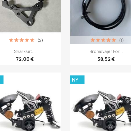
(2)
(1)
Snabbvy
Snabbvy


Sharkset...
Bromsvajer För...
72,00 €
58,52 €
NY