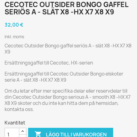
CECOTEC OUTSIDER BONGO GAFFEL
SERIÖS A - SLÄT X8 -HX X7 X8 X9
32,00 €
Inkl. moms
Cecotec Outsider Bongo gaffel seriös A - slät X8 -HX X7 X8
X9
Ersättningsgaffel till Cecotec, HX-serien
Ersättningsgaffel till Cecotec Outsider Bongo elskoter
serie A - slät X8 -HX X7 X8 X9
Om du letar efter mer specifika delar eller reservdelar till
din Cecotec Outsider Bongo serious A - smooth X8 -HX X7
X8 X9 skoter och du inte kan hitta dem på hemsidan,
kontakta oss.
Kvantitet

LÄGG TILL I VARUKORGEN