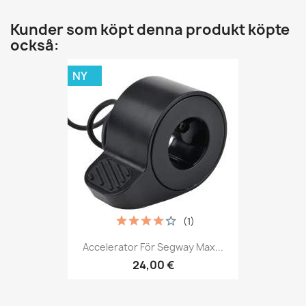
Kunder som köpt denna produkt köpte
också:
NY
(1)
Accelerator För Segway Max...
24,00 €