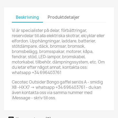
Beskrivning
Produktdetaljer
Vi är specialister på delar, förbättringar,
reservdelar till alla elektriska skotrar, elcyklar eller
elfordon. Upphängningar, laddare, batterier,
stötdämpare, däck, bromsar, bromsok,
bromsbelägg, bromsspakar, motorer, kåpa,
fendrar, stöd, LED-lampor, bromskabel,
motorkabel, tillbehör, dämpningssystem, etc. Om
du letar efter något annat, kontakta oss:
whatsapp +34 696403761
Cecotec Outsider Bongo gaffel seriös A - smidig
X8 -HX X7 -> whatsapp +34 696403761 - du kan
även kontakta oss via samma nummer med
iMessage - skriv till oss.