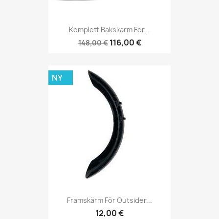
Komplett Bakskarm For...
116,00 €
148,00 €
NY
Framskärm För Outsider...
12,00 €