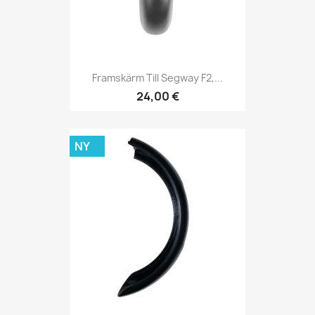
Framskärm Till Segway F2,...
24,00 €
NY