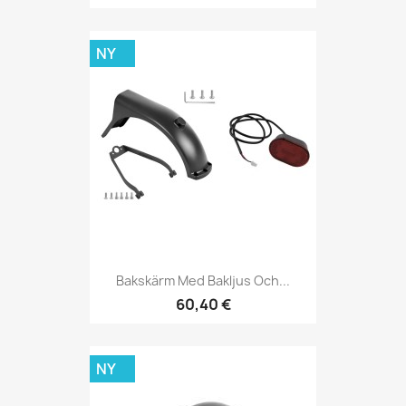
NY
Bakskärm Med Bakljus Och...
60,40 €
NY