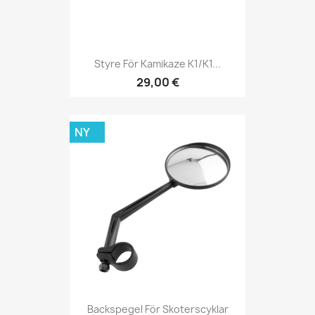
Styre För Kamikaze K1/K1...
29,00 €
NY
Backspegel För Skoterscyklar