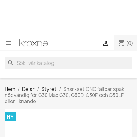
Om du inte har hittat produkten du letar efter eller har
frågor om en specifik produkt kan du kontakta oss via
WhatsApp för att få ett snabbare svar på dina frågor -->
WhatsApp +34 696403761
shopping_cart


(0)
search
Hem
Delar
Styret
Sharkset CNC fällbar spak
nödvändig för G30 Max G30, G30D, G30P och G30LP
eller liknande
NY