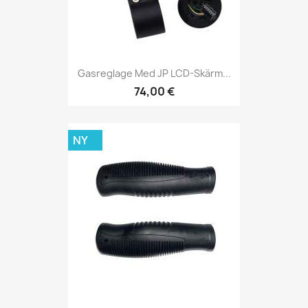
Gasreglage Med JP LCD-Skärm...
74,00 €
NY