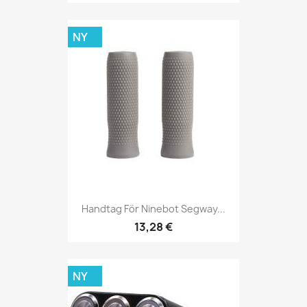
NY
Handtag För Ninebot Segway...
13,28 €
NY