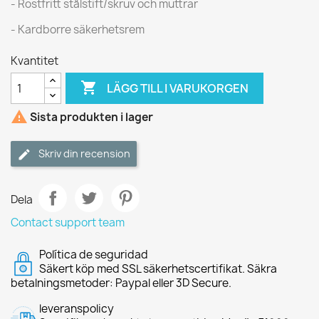
- Rostfritt stålstift/skruv och muttrar
- Kardborre säkerhetsrem
Kvantitet

LÄGG TILL I VARUKORGEN

Sista produkten i lager
Skriv din recension
Dela
Contact support team
Política de seguridad
Säkert köp med SSL säkerhetscertifikat. Säkra
betalningsmetoder: Paypal eller 3D Secure.
leveranspolicy