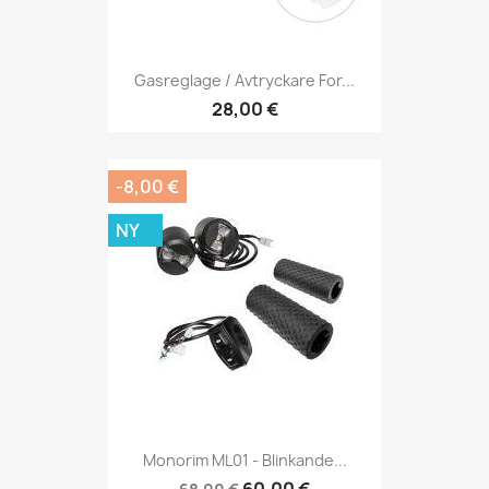
Gasreglage / Avtryckare For...
28,00 €
-8,00 €
NY
Monorim ML01 - Blinkande...
60,00 €