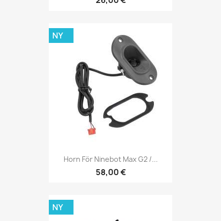
26,00 €
NY
Horn För Ninebot Max G2 /...
58,00 €
NY