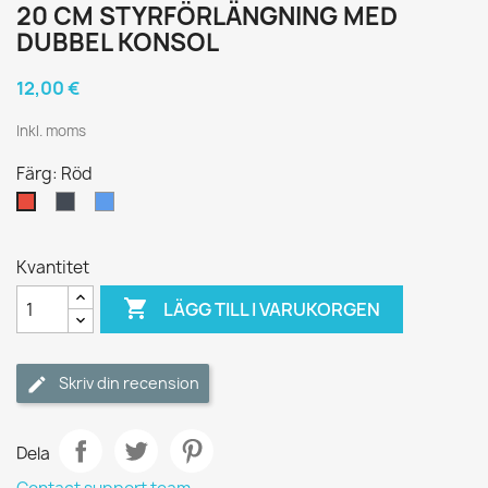
20 CM STYRFÖRLÄNGNING MED
DUBBEL KONSOL
12,00 €
Inkl. moms
Färg: Röd
Svart
Blå
Röd
Kvantitet

LÄGG TILL I VARUKORGEN
Skriv din recension
Dela