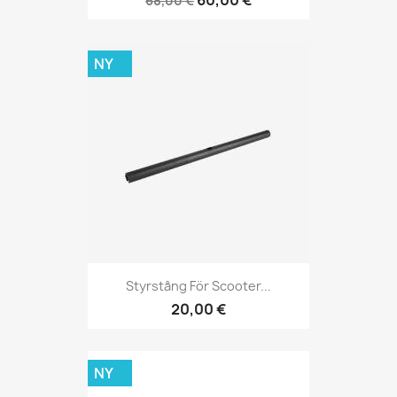
68,00 €
NY
Styrstång För Scooter...
20,00 €
NY