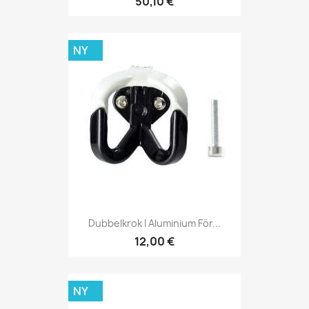
50,10 €
NY
Dubbelkrok I Aluminium För...
12,00 €
NY