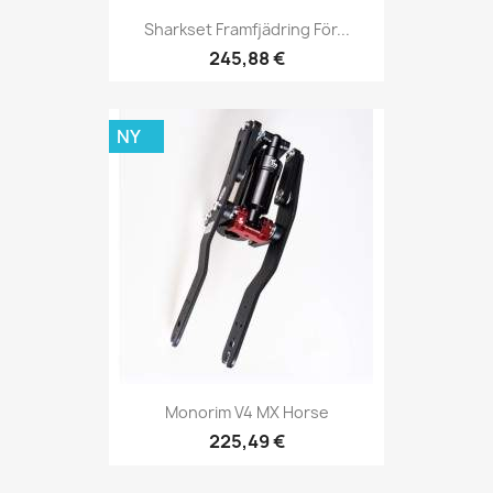
Sharkset Framfjädring För...
245,88 €
NY
Monorim V4 MX Horse
225,49 €