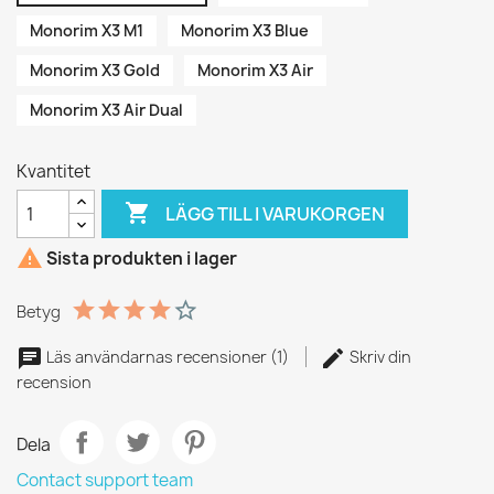
Monorim X3 M1
Monorim X3 Blue
Monorim X3 Gold
Monorim X3 Air
Monorim X3 Air Dual
Kvantitet

LÄGG TILL I VARUKORGEN

Sista produkten i lager
Betyg
Läs användarnas recensioner (1)
Skriv din
recension
Dela
Contact support team