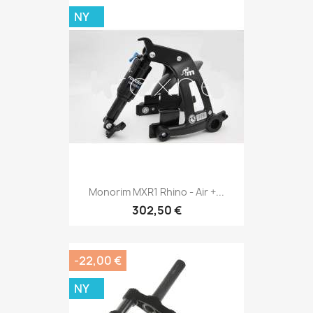
NY
Monorim MXR1 Rhino - Air +...
302,50 €
-22,00 €
NY