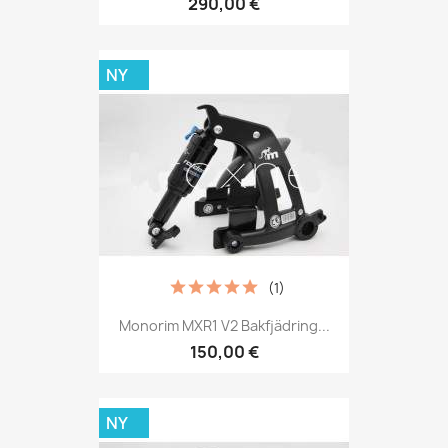
290,00 €
NY
(1)
Monorim MXR1 V2 Bakfjädring...
150,00 €
NY