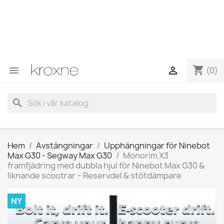
Om du inte har hittat produkten du letar efter eller har
frågor om en specifik produkt kan du kontakta oss via
WhatsApp för att få ett snabbare svar på dina frågor -->
WhatsApp +34 696403761
shopping_cart


(0)
search
Hem
Avstängningar
Upphängningar för Ninebot
Max G30 - Segway Max G30
Monorim X3
framfjädring med dubbla hjul för Ninebot Max G30 &
liknande scootrar – Reservdel & stötdämpare
NY