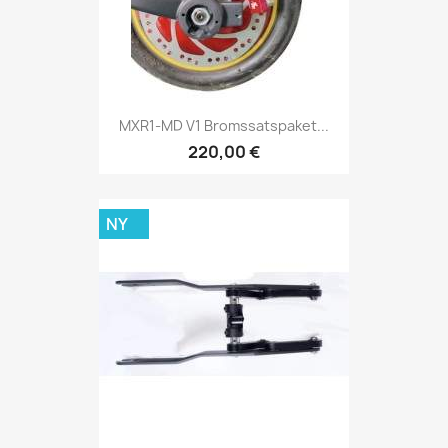
MXR1-MD V1 Bromssatspaket...
220,00 €
NY