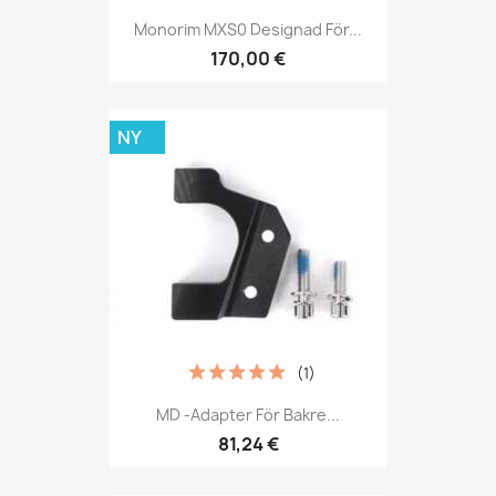
Monorim MXS0 Designad För...
170,00 €
NY
(1)
MD -adapter För Bakre...
81,24 €