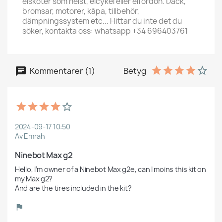
elskoter som helst, elcykel eller elfordon. Däck,
bromsar, motorer, kåpa, tillbehör,
dämpningssystem etc... Hittar du inte det du
söker, kontakta oss: whatsapp +34 696403761
Kommentarer (1)
Betyg
2024-09-17 10:50
Av Emrah
Ninebot Max g2
Hello, I’m owner of a Ninebot Max g2e, can I moins this kit on 
my Max g2?

And are the tires included in the kit? 