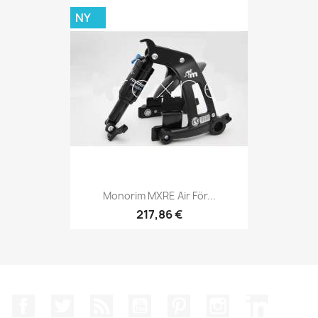
NY
Monorim MXRE Air För...
217,86 €
Facebook
Twitter
RSS
YouTube
Pinterest
Instagram
LinkedIn