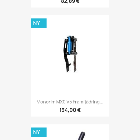
82,89 €
NY
Monorim MX0 V5 Framfjädring...
134,00 €
NY