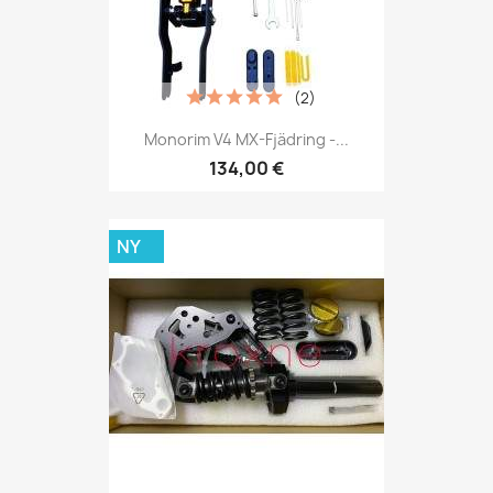
(2)
Monorim V4 MX-Fjädring -...
134,00 €
NY