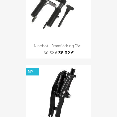
Ninebot - Framfjädring För...
38,32 €
60,32 €
NY