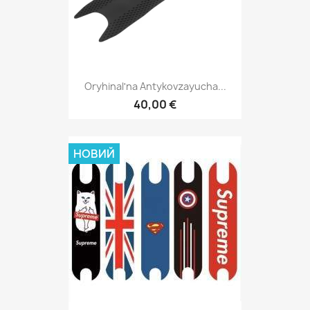
Oryhinalʹna Antykovzayucha...
40,00 €
НОВИЙ