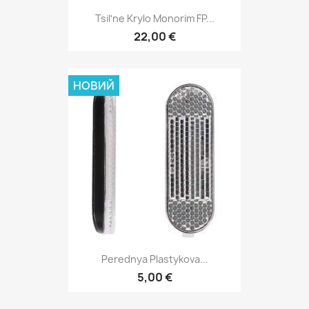
Tsilʹne Krylo Monorim FP...
22,00 €
НОВИЙ
Perednya Plastykova...
5,00 €