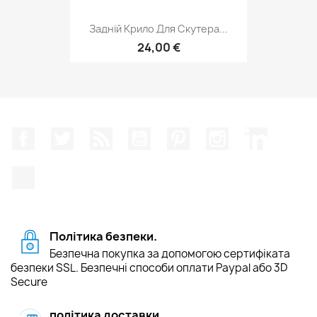
Задній Крило Для Скутера...
24,00 €
Facebook
Щебетати
Rss
YouTube
Pinterest
Instagram
LinkedIn
TikTok
Політика безпеки.
Безпечна покупка за допомогою сертифіката
безпеки SSL. Безпечні способи оплати Paypal або 3D
Secure
політика доставки