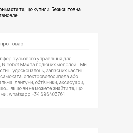
тримаєте те, що купили. Безкоштовна
становле
 про товар
пфер рульового управління для
, Ninebot Max та подібних моделей - Ми
астин, удосконалень, запасних частин
осамоката, електровелосипеда або
альма, двигуни, обтічники, аксесуари,
о... якщо ви не можете знайти те, що
нами: whatsapp +34 696403761