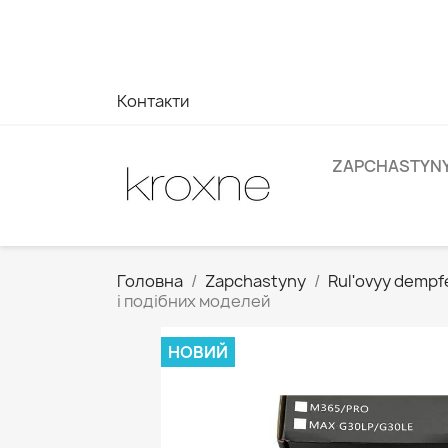
Якщо ви не знайшли продукт, який шукаєте, або маєте з
на ваші запити --> WhatsApp +34 696403761
Контакти
ZAPCHASTYN
Головна
Zapchastyny
Rulʹovyy dempf
і подібних моделей
НОВИЙ