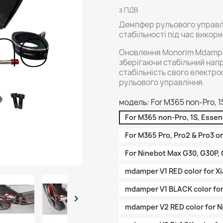
з ПДВ
Демпфер рульового управл
стабільності під час викор
Оновлення Monorim Mdamper
зберігаючи стабільний нап
стабільність свого електр
рульового управління.
модель: For M365 non-Pro, 1S,
For M365 non-Pro, 1S, Essent
For M365 Pro, Pro2 & Pro3 or
For Ninebot Max G30, G30P, 
mdamper V1 RED color for Xi
mdamper V1 BLACK color for 

mdamper V2 RED color for N