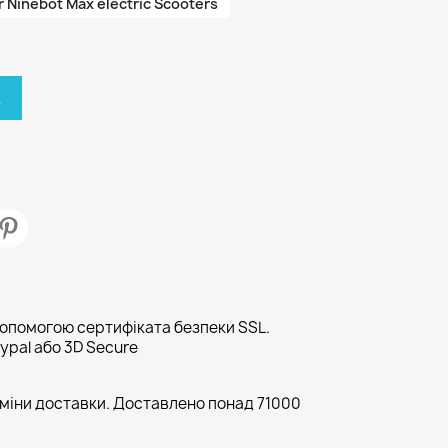
 Ninebot Max electric Scooters
К
допомогою сертифіката безпеки SSL.
ypal або 3D Secure
рміни доставки. Доставлено понад 71000