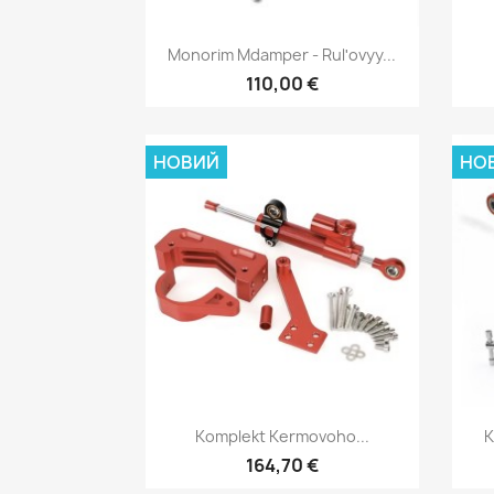
Швидкий перегляд

Monorim Mdamper - Rulʹovyy...
110,00 €
НОВИЙ
НО
Швидкий перегляд

Komplekt Kermovoho...
K
164,70 €