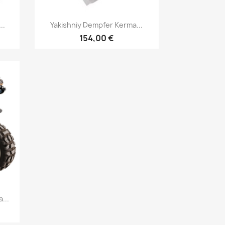
д
Швидкий перегляд

..
Yakishniy Dempfer Kerma...
154,00 €
д
...