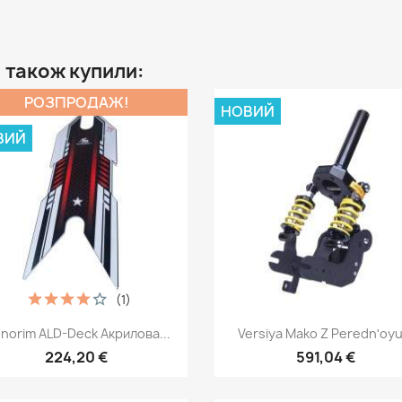
, також купили:
РОЗПРОДАЖ!
НОВИЙ
ВИЙ
(1)
Швидкий перегляд
Швидкий перегля


norim ALD-Deck Акрилова...
Versiya Mako Z Perednʹoyu.
224,20 €
591,04 €