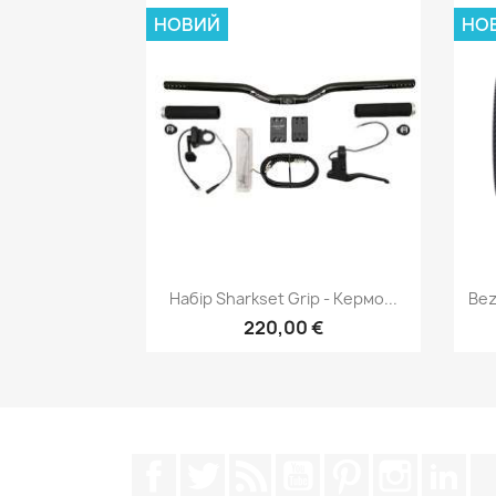
НОВИЙ
НО
Швидкий перегляд

Набір Sharkset Grip - Кермо...
Bez
220,00 €
Facebook
Щебетати
Rss
YouTube
Pinterest
Instagra
Lin