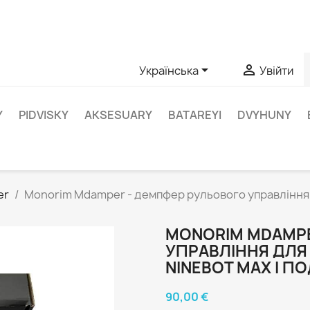
апитання щодо конкретного продукту, ви можете зв’язатис


Українська
Увійти
Y
PIDVISKY
AKSESUARY
BATAREYI
DVYHUNY
er
Monorim Mdamper - демпфер рульового управління д
MONORIM MDAMPE
УПРАВЛІННЯ ДЛЯ 
NINEBOT MAX І П
90,00 €