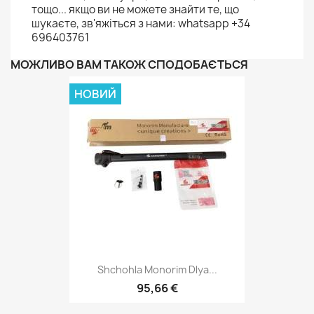
тощо... якщо ви не можете знайти те, що
шукаєте, зв'яжіться з нами: whatsapp +34
696403761
МОЖЛИВО ВАМ ТАКОЖ СПОДОБАЄТЬСЯ
НОВИЙ
Shchohla Monorim Dlya...
95,66 €