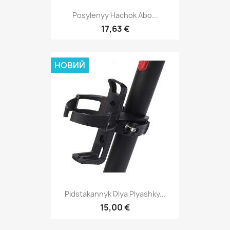
Posylenyy Hachok Abo...
17,63 €
НОВИЙ
Pidstakannyk Dlya Plyashky...
15,00 €