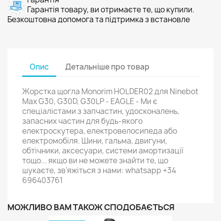
Гарантія товару, ви отримаєте те, що купили.
Безкоштовна допомога та підтримка з встановле
Опис
Детальніше про товар
Жорстка щогла Monorim HOLDER02 для Ninebot
Max G30, G30D, G30LP - EAGLE - Ми є
спеціалістами з запчастин, удосконалень,
запасних частин для будь-якого
електроскутера, електровелосипеда або
електромобіля. Шини, гальма, двигуни,
обтічники, аксесуари, системи амортизації
тощо... якщо ви не можете знайти те, що
шукаєте, зв'яжіться з нами: whatsapp +34
696403761
МОЖЛИВО ВАМ ТАКОЖ СПОДОБАЄТЬСЯ