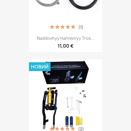
(1)
Naddovhyy Halʹmivnyy Tros...
11,00 €
НОВИЙ
(2)