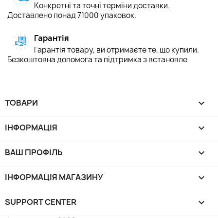
Конкретні та точні терміни доставки.
Доставлено понад 71000 упаковок.
Гарантія
Гарантія товару, ви отримаєте те, що купили.
Безкоштовна допомога та підтримка з встановле
ТОВАРИ

ІНФОРМАЦІЯ

ВАШ ПРОФІЛЬ

ІНФОРМАЦІЯ МАГАЗИНУ
keyboard_arrow_down
SUPPORT CENTER
