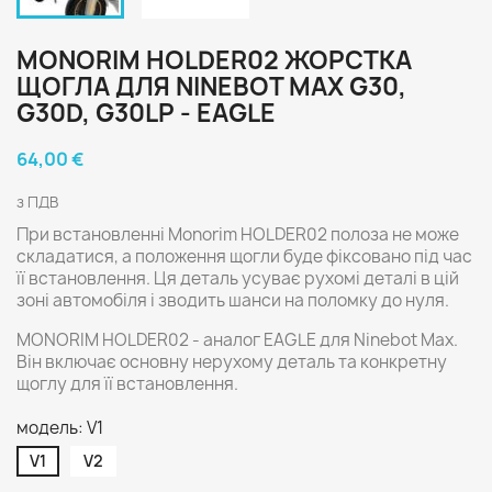
MONORIM HOLDER02 ЖОРСТКА
ЩОГЛА ДЛЯ NINEBOT MAX G30,
G30D, G30LP - EAGLE
64,00 €
з ПДВ
При встановленні Monorim HOLDER02 полоза не може
складатися, а положення щогли буде фіксовано під час
її встановлення. Ця деталь усуває рухомі деталі в цій
зоні автомобіля і зводить шанси на поломку до нуля.
MONORIM HOLDER02 - аналог EAGLE для Ninebot Max.
Він включає основну нерухому деталь та конкретну
щоглу для її встановлення.
модель: V1
V1
V2