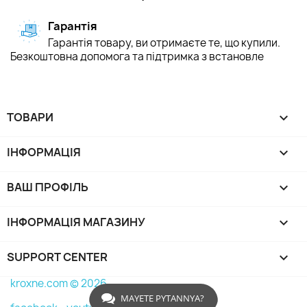
Гарантія
Гарантія товару, ви отримаєте те, що купили.
Безкоштовна допомога та підтримка з встановле
ТОВАРИ

ІНФОРМАЦІЯ

ВАШ ПРОФІЛЬ

ІНФОРМАЦІЯ МАГАЗИНУ
keyboard_arrow_down
SUPPORT CENTER

kroxne.com © 2026
MAYETE PYTANNYA?