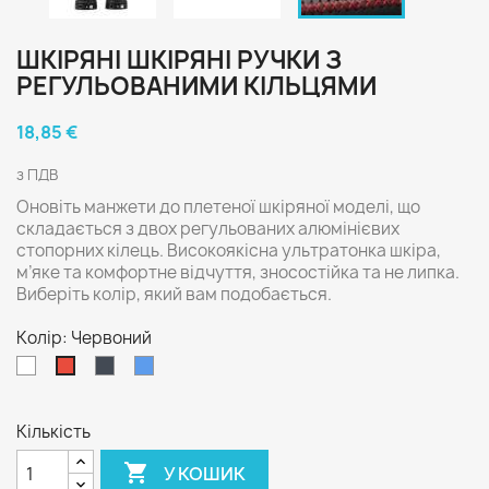
ШКІРЯНІ ШКІРЯНІ РУЧКИ З
РЕГУЛЬОВАНИМИ КІЛЬЦЯМИ
18,85 €
з ПДВ
Оновіть манжети до плетеної шкіряної моделі, що
складається з двох регульованих алюмінієвих
стопорних кілець. Високоякісна ультратонка шкіра,
м’яке та комфортне відчуття, зносостійка та не липка.
Виберіть колір, який вам подобається.
Колір: Червоний
Білий
Чорний
Синій
Червоний
Кількість

У КОШИК