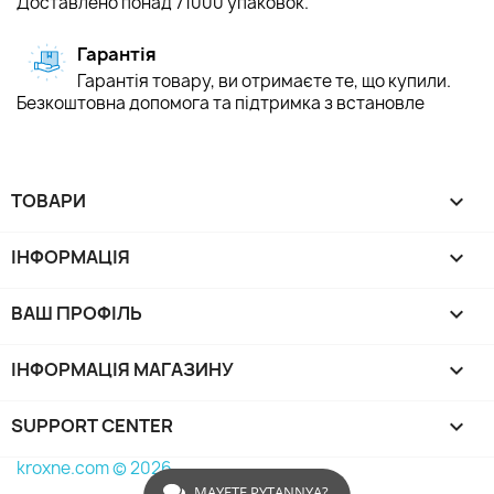
Доставлено понад 71000 упаковок.
Гарантія
Гарантія товару, ви отримаєте те, що купили.
Безкоштовна допомога та підтримка з встановле
ТОВАРИ

ІНФОРМАЦІЯ

ВАШ ПРОФІЛЬ

ІНФОРМАЦІЯ МАГАЗИНУ
keyboard_arrow_down
SUPPORT CENTER

kroxne.com © 2026
MAYETE PYTANNYA?