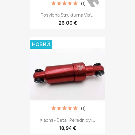
(1)
Posylena Strukturna Visʹ...
26,00 €
НОВИЙ
(1)
Xiaomi - Detali Perednʹoyi...
18,94 €