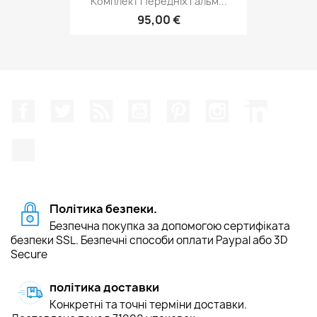
Комплект Передніх Гальм...
95,00 €
Facebook
Щебетати
Rss
YouTube
Pinterest
Instagram
LinkedIn
TikTok
Політика безпеки.
Безпечна покупка за допомогою сертифіката
безпеки SSL. Безпечні способи оплати Paypal або 3D
Secure
політика доставки
Конкретні та точні терміни доставки.